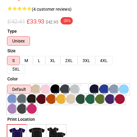
(4 customer reviews)
£42.41
£33.93
-20%
$42.95
Type
Unisex
Size
S
M
L
XL
2XL
3XL
4XL
5XL
Color
Default
Print Location