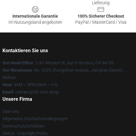
Lieferung
Internationale Garantie
100% Sicherer Checkout
Im Nutzungsland angeboten
PayPal / MasterCard / Visa
Kontaktieren Sie uns
Our Head Office
: 1161 Mission St, San Francisco, CA 94103
Our Warehouse
: No. 2323 Zhongshan Avenue, Jianghan District,
Wuhan
Hour
: 9AM – 5PM (Mon – Fri)
Email
: contact@50-cent.shop
Unsere Firma
Über uns
Allgemeine Geschäftsbedingungen
Datenschutzrichtlinien
DMCA - Copyright Policy