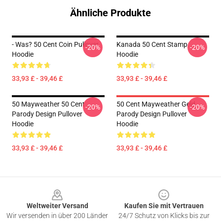
Ähnliche Produkte
- Was? 50 Cent Coin Pullover
Kanada 50 Cent Stamp
-20%
-20%
Hoodie
Hoodie
33,93 £ - 39,46 £
33,93 £ - 39,46 £
50 Mayweather 50 Cent
50 Cent Mayweather Geld
-20%
-20%
Parody Design Pullover
Parody Design Pullover
Hoodie
Hoodie
33,93 £ - 39,46 £
33,93 £ - 39,46 £
Footer
Weltweiter Versand
Kaufen Sie mit Vertrauen
Wir versenden in über 200 Länder
24/7 Schutz von Klicks bis zur