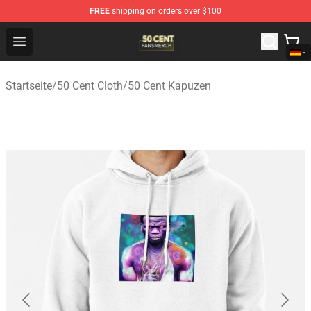
FREE
shipping on orders over $100
50 Cent Shop - Official 50 Cent Merchandise Store
Open menu
Startseite
/
50 Cent Cloth
/
50 Cent Kapuzen