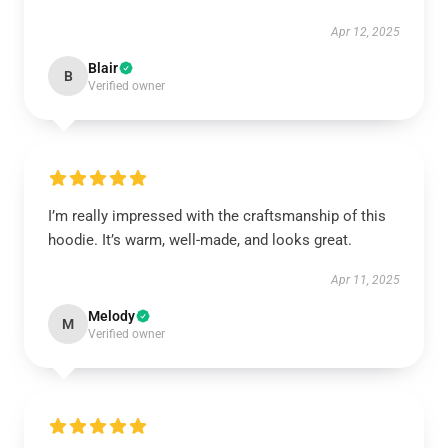
Apr 12, 2025
Blair
B
Verified owner
I’m really impressed with the craftsmanship of this
hoodie. It’s warm, well-made, and looks great.
Apr 11, 2025
Melody
M
Verified owner