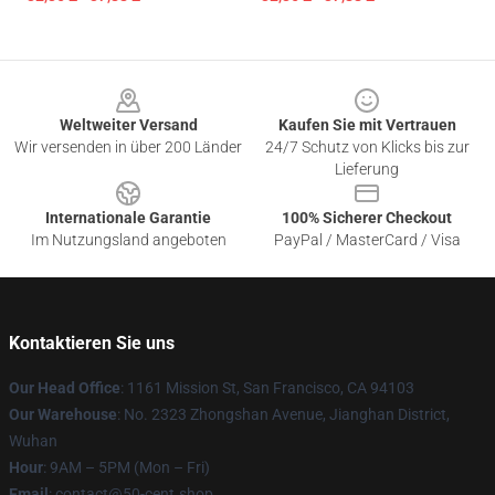
Footer
Weltweiter Versand
Kaufen Sie mit Vertrauen
Wir versenden in über 200 Länder
24/7 Schutz von Klicks bis zur
Lieferung
Internationale Garantie
100% Sicherer Checkout
Im Nutzungsland angeboten
PayPal / MasterCard / Visa
Kontaktieren Sie uns
Our Head Office
: 1161 Mission St, San Francisco, CA 94103
Our Warehouse
: No. 2323 Zhongshan Avenue, Jianghan District,
Wuhan
Hour
: 9AM – 5PM (Mon – Fri)
Email
: contact@50-cent.shop