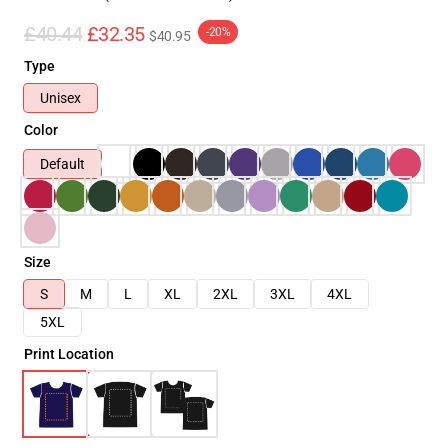
£40.44
£32.35
-20%
$40.95
Type
Unisex
Color
Default
Size
S
M
L
XL
2XL
3XL
4XL
5XL
Print Location