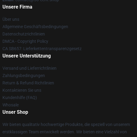
Unsere Firma
Über uns
Allgemeine Geschäftsbedingungen
Datenschutzrichtlinien
DMCA - Copyright Policy
CA SB657: Lieferkettentransparenzgesetz
Unsere Unterstützung
Versand und Lieferrichtlinien
Zahlungsbedingungen
Return & Refund Richtlinien
Kontaktieren Sie uns
Kundenhilfe (FAQ)
Whosale
Unser Shop
Wir bieten qualitativ hochwertige Produkte, die speziell von unserem
erstklassigen Team entwickelt werden. Wir bieten eine Vielzahl von