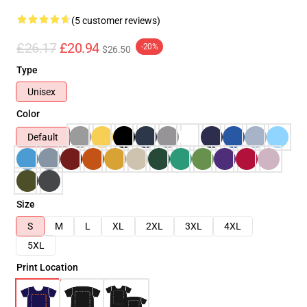
(5 customer reviews)
£26.17
£20.94
-20%
$26.50
Type
Unisex
Color
Default
Size
S
M
L
XL
2XL
3XL
4XL
5XL
Print Location