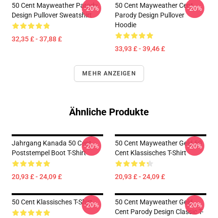
50 Cent Mayweather Parody
50 Cent Mayweather Cent
-20%
-20%
Design Pullover Sweatshirt
Parody Design Pullover
Hoodie
32,35 £ - 37,88 £
33,93 £ - 39,46 £
MEHR ANZEIGEN
Ähnliche Produkte
Jahrgang Kanada 50 Cent
50 Cent Mayweather Geld 50
-20%
-20%
Poststempel Boot T-Shirt
Cent Klassisches T-Shirt
20,93 £ - 24,09 £
20,93 £ - 24,09 £
50 Cent Klassisches T-Shirt
50 Cent Mayweather Geld
-20%
-20%
Cent Parody Design Classic T-