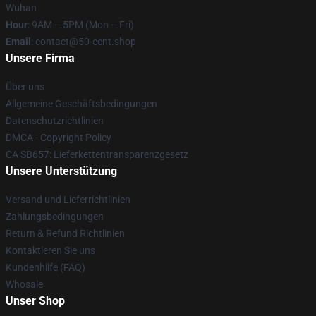
Wuhan
Hour
: 9AM – 5PM (Mon – Fri)
Email
: contact@50-cent.shop
Unsere Firma
Über uns
Allgemeine Geschäftsbedingungen
Datenschutzrichtlinien
DMCA - Copyright Policy
CA SB657: Lieferkettentransparenzgesetz
Unsere Unterstützung
Versand und Lieferrichtlinien
Zahlungsbedingungen
Return & Refund Richtlinien
Kontaktieren Sie uns
Kundenhilfe (FAQ)
Whosale
Unser Shop