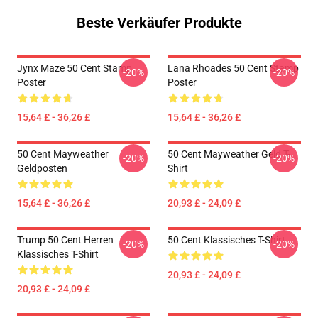
Beste Verkäufer Produkte
Jynx Maze 50 Cent Stamp
Lana Rhoades 50 Cent Stamp
-20%
-20%
Poster
Poster
15,64 £ - 36,26 £
15,64 £ - 36,26 £
50 Cent Mayweather
50 Cent Mayweather Geld T-
-20%
-20%
Geldposten
Shirt
15,64 £ - 36,26 £
20,93 £ - 24,09 £
Trump 50 Cent Herren
50 Cent Klassisches T-Shirt
-20%
-20%
Klassisches T-Shirt
20,93 £ - 24,09 £
20,93 £ - 24,09 £