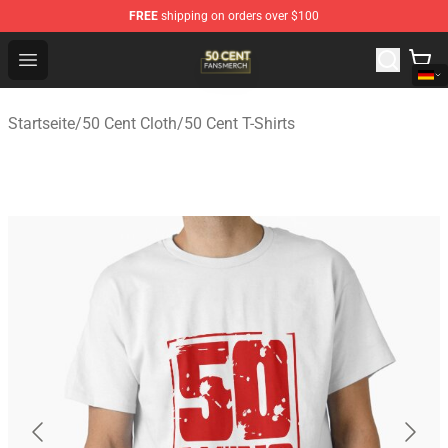
FREE
shipping on orders over $100
50 Cent Shop - Official 50 Cent Merchandise Store
Open menu
Startseite
/
50 Cent Cloth
/
50 Cent T-Shirts