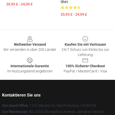
Shirt
20,93 £ - 24,09 £
20,93 £ - 24,09 £
Footer
Weltweiter Versand
Kaufen Sie mit Vertrauen
Wir versenden in über 200 Länder
24/7 Schutz von Klicks bis zur
Lieferung
Internationale Garantie
100% Sicherer Checkout
Im Nutzungsland angeboten
PayPal / MasterCard / Visa
Kontaktieren Sie uns
Our Head Office
: 1161 Mission St, San Francisco, CA 94103
Our Warehouse
: No. 2323 Zhongshan Avenue, Jianghan District,