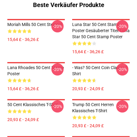
Beste Verkäufer Produkte
Moriah Mills 50 Cent Stempel
Luna Star 50 Cent Stamp
-20%
-20%
Poster Gesäuberter Titel: Luna
Star 50 Cent Stamp Poster
15,64 £ - 36,26 £
15,64 £ - 36,26 £
Lana Rhoades 50 Cent Stamp
- Was? 50 Cent Coin Classic T-
-20%
-20%
Poster
Shirt
15,64 £ - 36,26 £
20,93 £ - 24,09 £
50 Cent Klassisches T-Shirt
Trump 50 Cent Herren
-20%
-20%
Klassisches T-Shirt
20,93 £ - 24,09 £
20,93 £ - 24,09 £