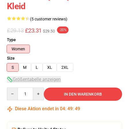
Kleid
(5 customer reviews)
£29.13
£23.31
-20%
$29.50
Type
Women
Size
S
M
L
XL
2XL
Größentabelle anzeigen
Quantity
IN DEN WARENKORB
Diese Aktion endet in
04
:
49
:
49