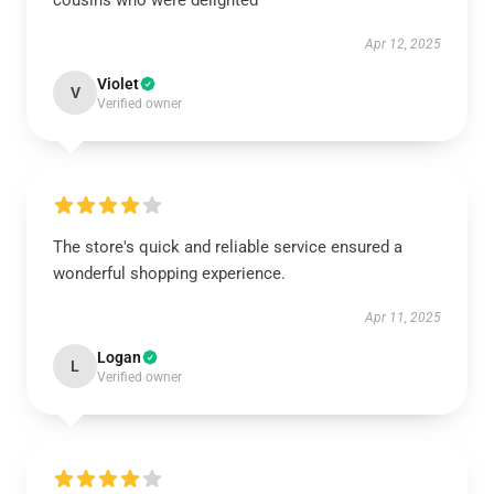
cousins who were delighted
Apr 12, 2025
Violet
V
Verified owner
The store's quick and reliable service ensured a
wonderful shopping experience.
Apr 11, 2025
Logan
L
Verified owner