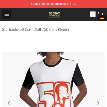
FREE
shipping on orders over $100
50 Cent Shop - Official 50 Cent Merchandise Store
Open menu
Startseite
/
50 Cent Cloth
/
50 Cent Kleider