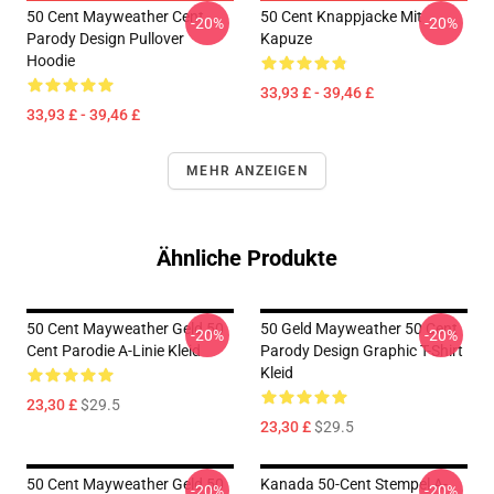
50 Cent Mayweather Cent
50 Cent Knappjacke Mit
-20%
-20%
Parody Design Pullover
Kapuze
Hoodie
33,93 £ - 39,46 £
33,93 £ - 39,46 £
MEHR ANZEIGEN
Ähnliche Produkte
50 Cent Mayweather Geld 50
50 Geld Mayweather 50 Cent
-20%
-20%
Cent Parodie A-Linie Kleid
Parody Design Graphic T-Shirt
Kleid
23,30 £
$29.5
23,30 £
$29.5
50 Cent Mayweather Geld 50
Kanada 50-Cent Stempel A-
-20%
-20%