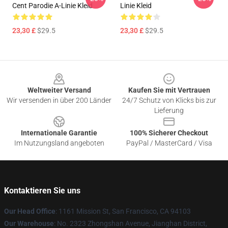
Cent Parodie A-Linie Kleid
Linie Kleid
23,30 £
$29.5
23,30 £
$29.5
Footer
Weltweiter Versand
Kaufen Sie mit Vertrauen
Wir versenden in über 200 Länder
24/7 Schutz von Klicks bis zur
Lieferung
Internationale Garantie
100% Sicherer Checkout
Im Nutzungsland angeboten
PayPal / MasterCard / Visa
Kontaktieren Sie uns
Our Head Office
: 1161 Mission St, San Francisco, CA 94103
Our Warehouse
: No. 2323 Zhongshan Avenue, Jianghan District,