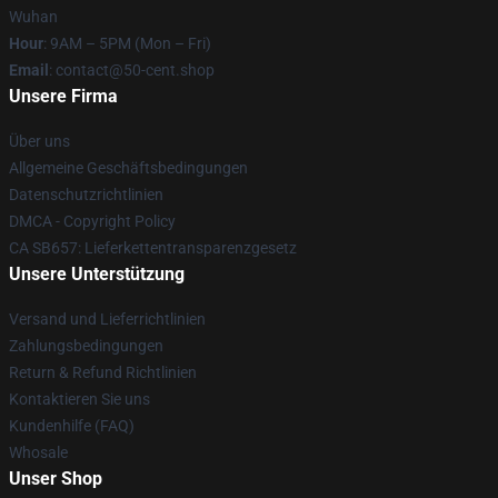
Wuhan
Hour
: 9AM – 5PM (Mon – Fri)
Email
: contact@50-cent.shop
Unsere Firma
Über uns
Allgemeine Geschäftsbedingungen
Datenschutzrichtlinien
DMCA - Copyright Policy
CA SB657: Lieferkettentransparenzgesetz
Unsere Unterstützung
Versand und Lieferrichtlinien
Zahlungsbedingungen
Return & Refund Richtlinien
Kontaktieren Sie uns
Kundenhilfe (FAQ)
Whosale
Unser Shop