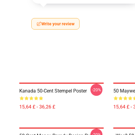
Write your review
-20%
Kanada 50-Cent Stempel Poster
50 Maywea
15,64 £ - 36,26 £
15,64 £ - 
-20%