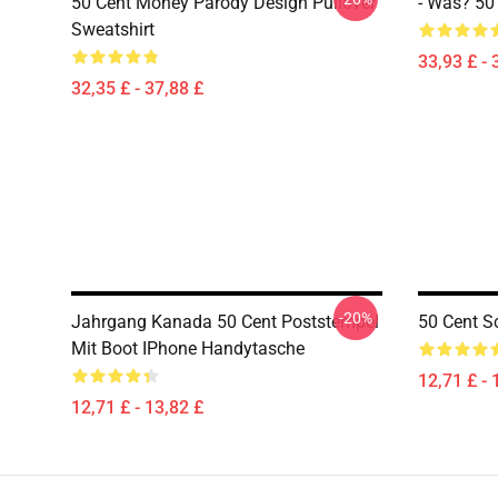
50 Cent Money Parody Design Pullover
- Was? 50
Sweatshirt
33,93 £ - 
32,35 £ - 37,88 £
-20%
Jahrgang Kanada 50 Cent Poststempel
50 Cent S
Mit Boot IPhone Handytasche
12,71 £ - 
12,71 £ - 13,82 £
Footer