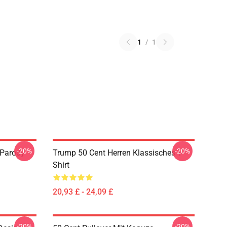
1
/
1
-20%
-20%
 Parody
Trump 50 Cent Herren Klassisches T-
Shirt
20,93 £ - 24,09 £
-20%
-20%