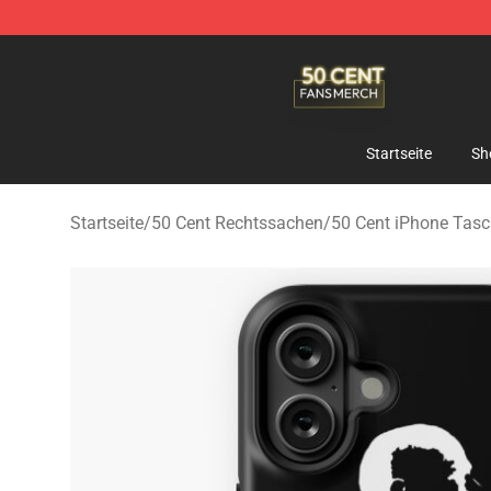
50 Cent Shop - Official 50 Cent Merchandise Store
Startseite
Sh
Startseite
/
50 Cent Rechtssachen
/
50 Cent iPhone Tas