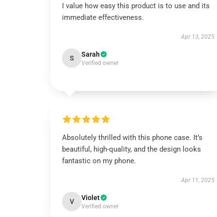
I value how easy this product is to use and its
immediate effectiveness.
Apr 13, 2025
Sarah
S
Verified owner
Absolutely thrilled with this phone case. It’s
beautiful, high-quality, and the design looks
fantastic on my phone.
Apr 11, 2025
Violet
V
Verified owner