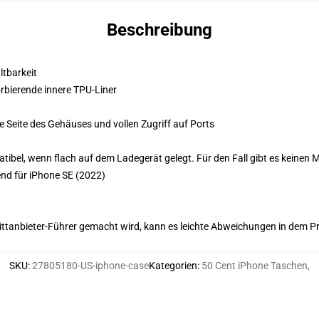
Beschreibung
ltbarkeit
rbierende innere TPU-Liner
 Seite des Gehäuses und vollen Zugriff auf Ports
ibel, wenn flach auf dem Ladegerät gelegt. Für den Fall gibt es keinen
end für iPhone SE (2022)
 Drittanbieter-Führer gemacht wird, kann es leichte Abweichungen in dem P
SKU
:
27805180-US-iphone-case
Kategorien
:
50 Cent iPhone Taschen
,