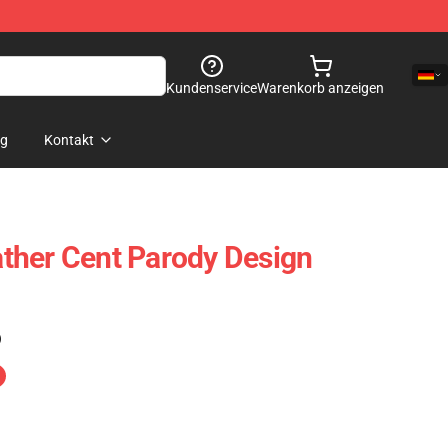
Kundenservice
Warenkorb anzeigen
og
Kontakt
ther Cent Parody Design
)