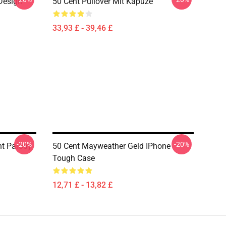
Design
50 Cent Pullover Mit Kapuze
33,93 £ - 39,46 £
-20%
-20%
nt Parody
50 Cent Mayweather Geld IPhone
Tough Case
12,71 £ - 13,82 £