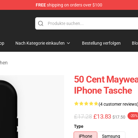
FREE
shipping on orders over $100
op
Nach Kategorie einkaufen
Bestellung verfolgen
Bl
chen
50 Cent Maywea
IPhone Tasche
(4 customer reviews
£17.28
£13.83
-20%
$17.50
Type
iPhone
Samsung