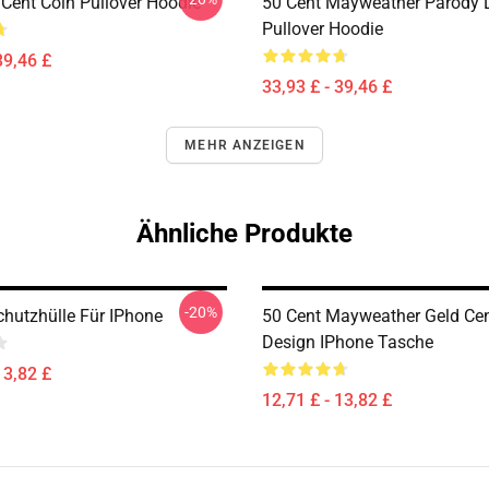
 Cent Coin Pullover Hoodie
50 Cent Mayweather Parody 
Pullover Hoodie
39,46 £
33,93 £ - 39,46 £
MEHR ANZEIGEN
Ähnliche Produkte
-20%
chutzhülle Für IPhone
50 Cent Mayweather Geld Ce
Design IPhone Tasche
13,82 £
12,71 £ - 13,82 £