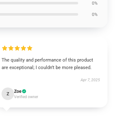
0%
0%
The quality and performance of this product
are exceptional; I couldn’t be more pleased.
Apr 7, 2025
Zoe
Z
Verified owner