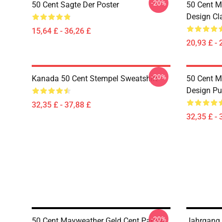
-20%
50 Cent Sagte Der Poster
50 Cent M
Design Cla
15,64 £ - 36,26 £
20,93 £ - 
-20%
Kanada 50 Cent Stempel Sweatshirt
50 Cent M
Design Pu
32,35 £ - 37,88 £
32,35 £ - 
-20%
50 Cent Mayweather Geld Cent Parody
Jahrgang 