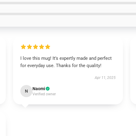
I love this mug! It’s expertly made and perfect
for everyday use. Thanks for the quality!
Apr 11, 2025
Naomi
N
Verified owner