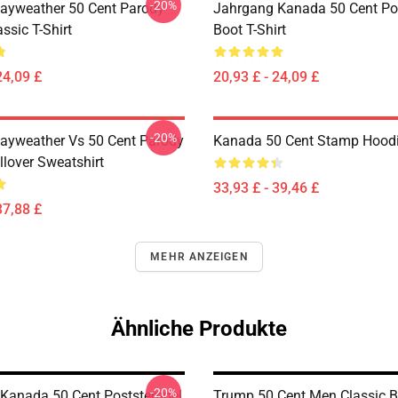
-20%
ayweather 50 Cent Parody
Jahrgang Kanada 50 Cent Po
ssic T-Shirt
Boot T-Shirt
24,09 £
20,93 £ - 24,09 £
-20%
ayweather Vs 50 Cent Parody
Kanada 50 Cent Stamp Hood
llover Sweatshirt
33,93 £ - 39,46 £
37,88 £
MEHR ANZEIGEN
Ähnliche Produkte
-20%
Kanada 50 Cent Poststempel
Trump 50 Cent Men Classic B