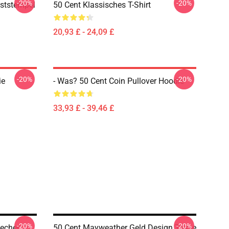
-20%
-20%
ststempel
50 Cent Klassisches T-Shirt
20,93 £ - 24,09 £
-20%
-20%
ie
- Was? 50 Cent Coin Pullover Hoodie
33,93 £ - 39,46 £
-20%
-20%
echer
50 Cent Mayweather Geld Design Tasse