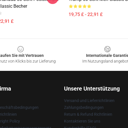
Classic Becher
19,75 £ - 22,91 £
22,91 £
aufen Sie mit Vertrauen
Internationale Garanti
utz von Klicks bis zur Lieferung
Im Nutzungsland angebo
irma
Unsere Unterstützung
Versand und Lieferrichtlinien
Geschäftsbedingungen
Zahlungsbedingungen
ichtlinien
Return & Refund Richtlinien
ight Policy
Kontaktieren Sie uns