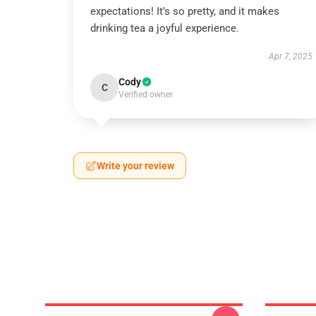
expectations! It’s so pretty, and it makes
drinking tea a joyful experience.
Apr 7, 2025
Cody
C
Verified owner
Write your review