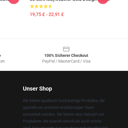
19,75 £ - 22,91 £
e
100% Sicherer Checkout
ten
PayPal / MasterCard / Visa
Unser Shop
Wir bieten qualitativ hochwertige Produkte, die
speziell von unserem erstklassigen Team
entwickelt werden. Wir bieten eine Vielzahl von
Produkten, die sowohl stilvoll als auch schön