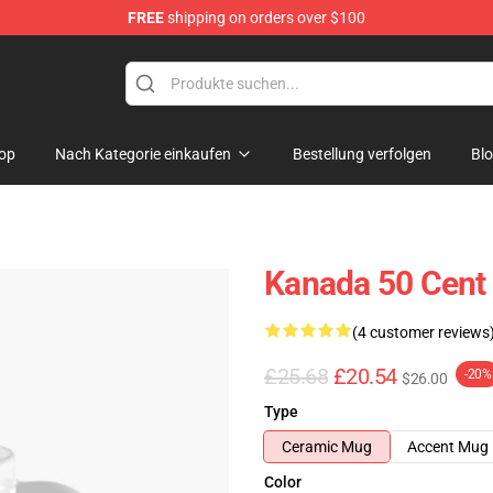
FREE
shipping on orders over $100
op
Nach Kategorie einkaufen
Bestellung verfolgen
Bl
Kanada 50 Cent 
(4 customer reviews
£25.68
£20.54
-20%
$26.00
Type
Ceramic Mug
Accent Mug
Color