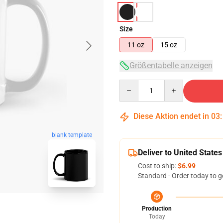
Size
11 oz
15 oz
Größentabelle anzeigen
Quantity
Diese Aktion endet in
03
blank template
Deliver to United States
Cost to ship:
$6.99
Standard - Order today to g
Production
Today