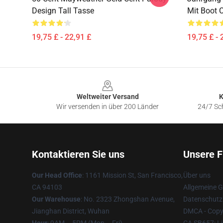
Design Tall Tasse
Mit Boot 
19,75 £ - 22,91 £
19,75 £ - 
Footer
Weltweiter Versand
K
Wir versenden in über 200 Länder
24/7 Sch
Kontaktieren Sie uns
Unsere F
Our Head Office
: 1161 Mission St, San Francisco,
Über uns
CA 94103
Allgemeine 
Our Warehouse
: No. 2323 Zhongshan Avenue,
Datenschutzr
Jianghan District, Wuhan
DMCA - Copyr