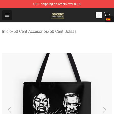
FREE
shipping on orders over $100
50 Cent Shop - Official 50 Cent Merchandise Store
Open menu
Inicio
/
50 Cent Accesorios
/
50 Cent Bolsas