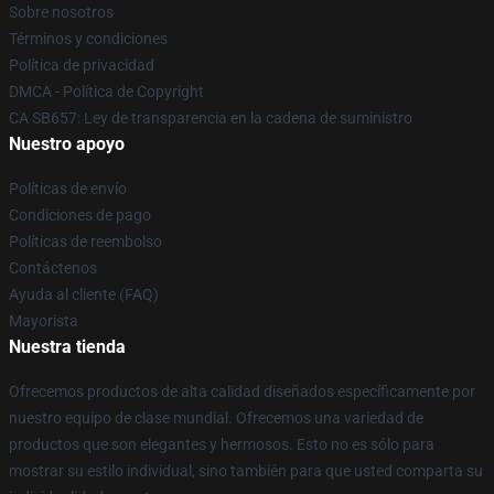
Sobre nosotros
Términos y condiciones
Política de privacidad
DMCA - Política de Copyright
CA SB657: Ley de transparencia en la cadena de suministro
Nuestro apoyo
Políticas de envío
Condiciones de pago
Políticas de reembolso
Contáctenos
Ayuda al cliente (FAQ)
Mayorista
Nuestra tienda
Ofrecemos productos de alta calidad diseñados específicamente por
nuestro equipo de clase mundial. Ofrecemos una variedad de
productos que son elegantes y hermosos. Esto no es sólo para
mostrar su estilo individual, sino también para que usted comparta su