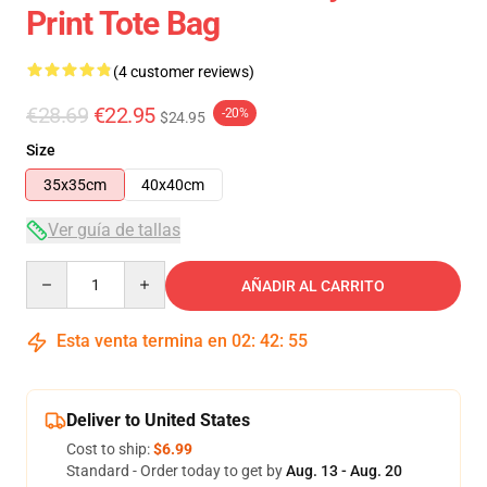
Print Tote Bag
(4 customer reviews)
€28.69
€22.95
-20%
$24.95
Size
35x35cm
40x40cm
Ver guía de tallas
Quantity
AÑADIR AL CARRITO
Esta venta termina en
02
:
42
:
54
Deliver to United States
Cost to ship:
$6.99
Standard - Order today to get by
Aug. 13 - Aug. 20