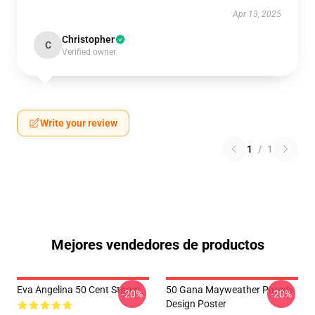
Apr 13, 2025
Christopher
C
Verified owner
Write your review
1
/
1
Mejores vendedores de productos
Eva Angelina 50 Cent Stamp
50 Gana Mayweather Parody
-20%
-20%
Design Poster