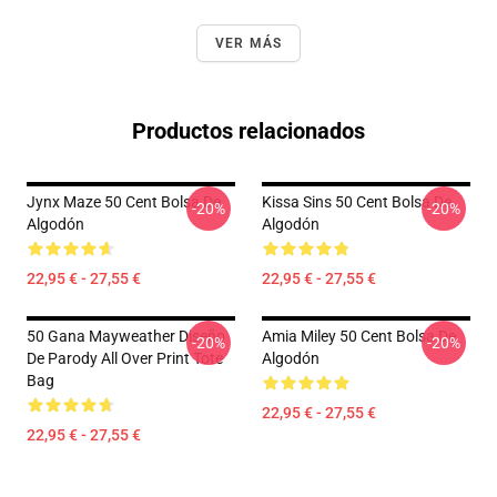
VER MÁS
Productos relacionados
Jynx Maze 50 Cent Bolsa De
Kissa Sins 50 Cent Bolsa De
-20%
-20%
Algodón
Algodón
22,95 € - 27,55 €
22,95 € - 27,55 €
50 Gana Mayweather Diseño
Amia Miley 50 Cent Bolsa De
-20%
-20%
De Parody All Over Print Tote
Algodón
Bag
22,95 € - 27,55 €
22,95 € - 27,55 €