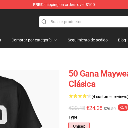
FREE
shipping on orders over $100
a
Comprar por categoría
Seguimiento de pedido
Blog
50 Gana Maywea
Clásica
(4 customer reviews
€30.48
€24.38
-20%
$26.50
Type
Unisex