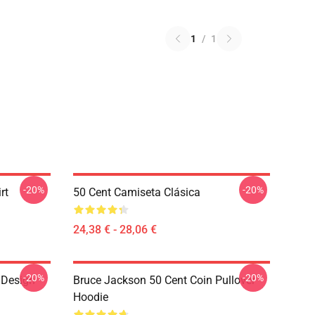
1
/
1
-20%
-20%
rt
50 Cent Camiseta Clásica
24,38 € - 28,06 €
-20%
-20%
 Design
Bruce Jackson 50 Cent Coin Pullover
Hoodie