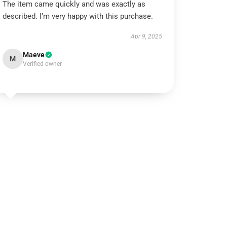
The item came quickly and was exactly as
described. I’m very happy with this purchase.
Apr 9, 2025
Maeve
M
Verified owner