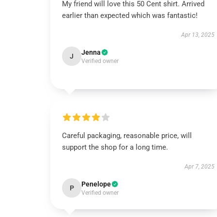
My friend will love this 50 Cent shirt. Arrived
earlier than expected which was fantastic!
Apr 13, 2025
Jenna
J
Verified owner
Careful packaging, reasonable price, will
support the shop for a long time.
Apr 7, 2025
Penelope
P
Verified owner