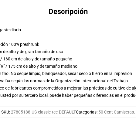
Descripción
gaste diario
lgodón 100% preshrunk
m de alto y de gran tamaño de uso
 / 160 cm de alto y de tamaño pequeño
9" / 175 cm de alto y de tamaño mediano
frío. No seque limpio, blanqueador, secar seco o hierro en la impresión
evalúa según las normas de la Organización Internacional del Trabajo
o de fabricantes comprometidos a mejorar las prácticas de cultivo de al
usted por su tercero local, puede haber pequeñas diferencias en el produ
SKU
:
27805188-US-classic-tee-DEFAULT
Categorías
:
50 Cent Camisetas
,