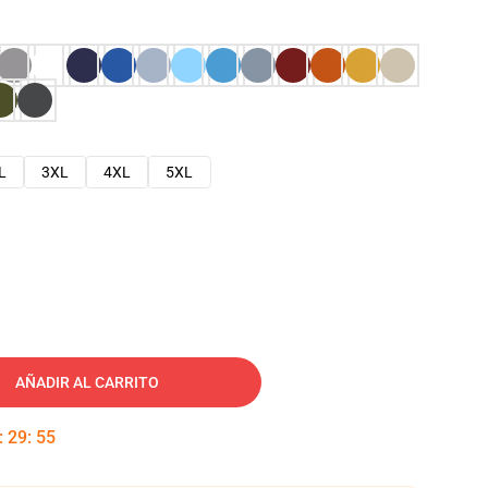
L
3XL
4XL
5XL
AÑADIR AL CARRITO
:
29
:
54