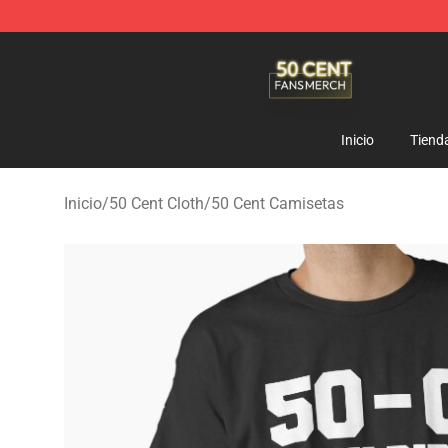
50 Cent Shop - Official 50 Cent Merchandise Store
Inicio
Tiend
Inicio
/
50 Cent Cloth
/
50 Cent Camisetas