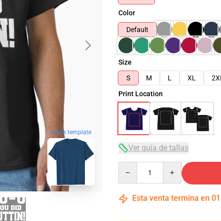
Color
Default
Size
S
M
L
XL
2X
Print Location
blank template
Ver guía de tallas
Quantity
Esta venta termina en
01