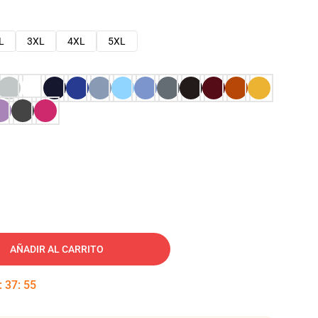
L
3XL
4XL
5XL
AÑADIR AL CARRITO
:
37
:
54