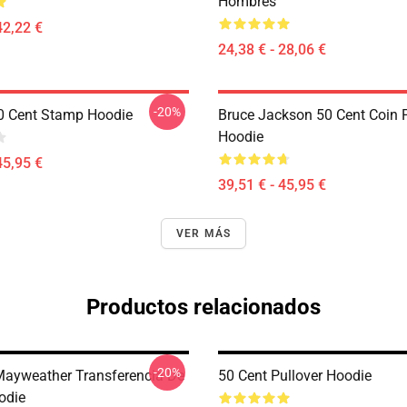
Hombres
42,22 €
24,38 € - 28,06 €
-20%
0 Cent Stamp Hoodie
Bruce Jackson 50 Cent Coin P
Hoodie
45,95 €
39,51 € - 45,95 €
VER MÁS
Productos relacionados
-20%
ayweather Transferencia De
50 Cent Pullover Hoodie
odie