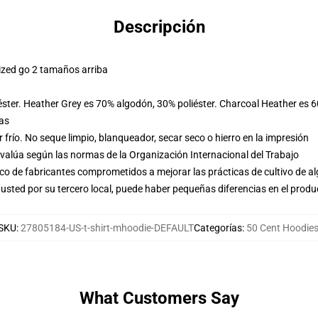
Descripción
ized go 2 tamaños arriba
éster. Heather Grey es 70% algodón, 30% poliéster. Charcoal Heather es 
las
frío. No seque limpio, blanqueador, secar seco o hierro en la impresión
evalúa según las normas de la Organización Internacional del Trabajo
o de fabricantes comprometidos a mejorar las prácticas de cultivo de al
usted por su tercero local, puede haber pequeñas diferencias en el produ
SKU
:
27805184-US-t-shirt-mhoodie-DEFAULT
Categorías
:
50 Cent Hoodie
What Customers Say