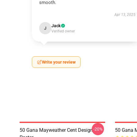
smooth.
Apr 13, 2025
Jack
J
Verified owner
Write your review
-20%
50 Gana Mayweather Cent Design
50 Gana 