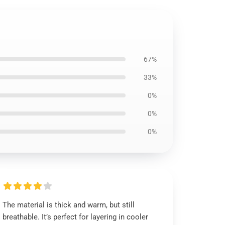
67%
33%
0%
0%
0%
The material is thick and warm, but still
breathable. It’s perfect for layering in cooler