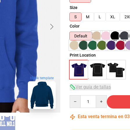
Size
S
M
L
XL
2X
Color
Default
Print Location
blank template
Ver guía de tallas
Quantity
Esta venta termina en
03