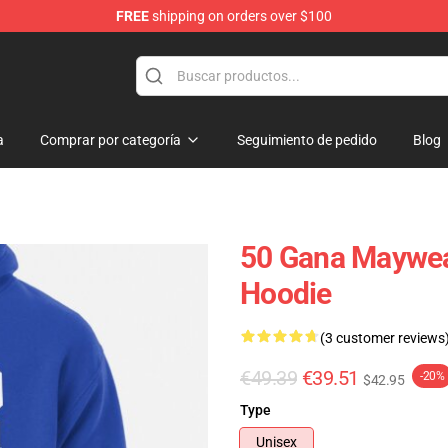
FREE
shipping on orders over $100
a
Comprar por categoría
Seguimiento de pedido
Blog
50 Gana Maywea
Hoodie
(3 customer reviews
€49.39
€39.51
-20%
$42.95
Type
Unisex