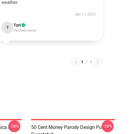
weather.
Apr 11, 2025
Tori
T
Verified owner
1
/
1
-20%
-20%
ica De
50 Cent Money Parody Design Pullover