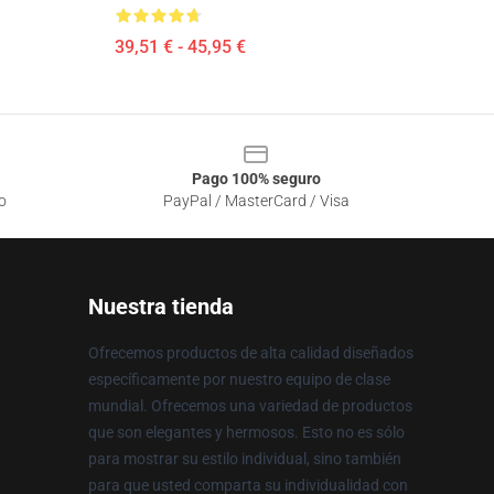
39,51 € - 45,95 €
Pago 100% seguro
o
PayPal / MasterCard / Visa
Nuestra tienda
Ofrecemos productos de alta calidad diseñados
específicamente por nuestro equipo de clase
mundial. Ofrecemos una variedad de productos
que son elegantes y hermosos. Esto no es sólo
para mostrar su estilo individual, sino también
para que usted comparta su individualidad con