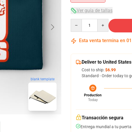
Ver guía de tallas
Quantity
Esta venta termina en
01
Deliver to United States
Cost to ship:
$6.99
Standard - Order today to g
blank template
Production
Today
Transacción segura
Entrega mundial a tu puerta