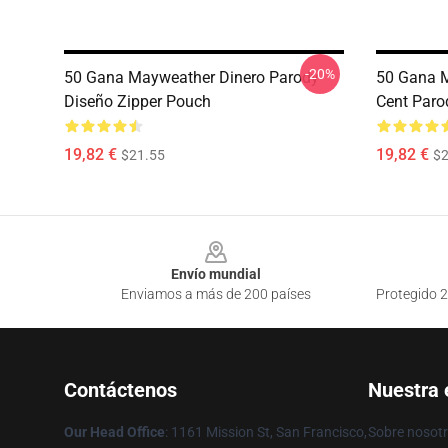
-20%
50 Gana Mayweather Dinero Parody
50 Gana 
Diseño Zipper Pouch
Cent Paro
19,82 €
19,82 €
$21.55
$2
Footer
Envío mundial
Enviamos a más de 200 países
Protegido 2
Contáctenos
Nuestra
Our Head Office
: 1161 Mission St, San Francisco,
Sobre nosot