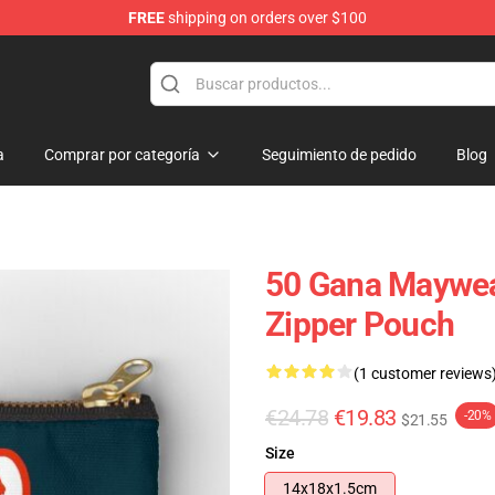
FREE
shipping on orders over $100
a
Comprar por categoría
Seguimiento de pedido
Blog
50 Gana Maywea
Zipper Pouch
(1 customer reviews
€24.78
€19.83
-20%
$21.55
Size
14x18x1.5cm