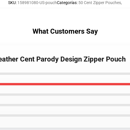
SKU
:
158981080-US-pouch
Categorías
:
50 Cent Zipper Pouches
,
What Customers Say
eather Cent Parody Design Zipper Pouch