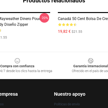
Productos relacionados
-20%
Mayweather Dinero Pouch
Canadá 50 Cent Bolsa De Cre
dy Diseño Zipper
19,82 €
$21.55
1.55
Compra con confianza
Garantía internacional
4/7 desde los clics hasta la entrega
Ofrecido en el país de us
 empresa
Nuestro apoyo
ros
Políticas de envío