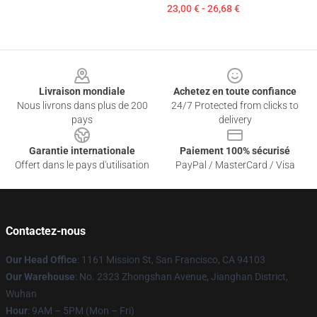
23,00 € - 26,68 €
Footer
Livraison mondiale
Achetez en toute confiance
Nous livrons dans plus de 200
24/7 Protected from clicks to
pays
delivery
Garantie internationale
Paiement 100% sécurisé
Offert dans le pays d'utilisation
PayPal / MasterCard / Visa
Contactez-nous
Our Head Office
: 1161 Mission St, San Francisco, CA 94103
Our Warehouse
: No. 2323 Zhongshan Avenue, Jianghan District,
Wuhan
Hour
: 9AM – 5PM (Mon – Fri)