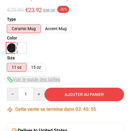
€29.90
€23.92
-20%
$26.00
Type
Ceramic Mug
Accent Mug
Color
Size
11 oz
15 oz
Voir le guide des tailles
Quantity
AJOUTER AU PANIER
Cette vente se termine dans
03
:
45
:
54
Deliver to United States