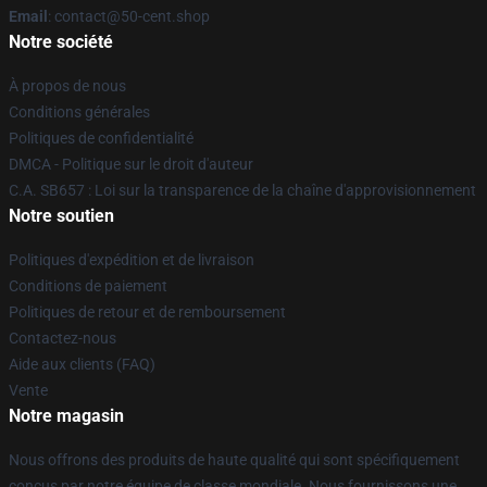
Email
: contact@50-cent.shop
Notre société
À propos de nous
Conditions générales
Politiques de confidentialité
DMCA - Politique sur le droit d'auteur
C.A. SB657 : Loi sur la transparence de la chaîne d'approvisionnement
Notre soutien
Politiques d'expédition et de livraison
Conditions de paiement
Politiques de retour et de remboursement
Contactez-nous
Aide aux clients (FAQ)
Vente
Notre magasin
Nous offrons des produits de haute qualité qui sont spécifiquement
conçus par notre équipe de classe mondiale. Nous fournissons une