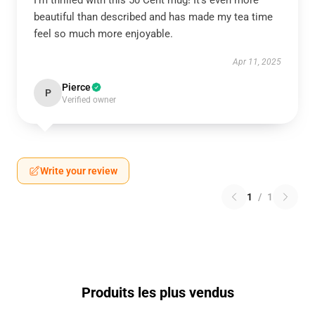
I’m thrilled with this 50 Cent mug! It’s even more
beautiful than described and has made my tea time
feel so much more enjoyable.
Apr 11, 2025
Pierce
P
Verified owner
Write your review
1
/
1
Produits les plus vendus