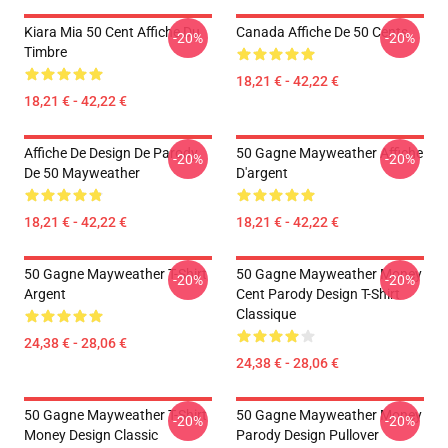
Kiara Mia 50 Cent Affiche Du
Canada Affiche De 50 Cents
-20%
-20%
Timbre
18,21 € - 42,22 €
18,21 € - 42,22 €
Affiche De Design De Parody
50 Gagne Mayweather Affiche
-20%
-20%
De 50 Mayweather
D'argent
18,21 € - 42,22 €
18,21 € - 42,22 €
50 Gagne Mayweather T-Shirt
50 Gagne Mayweather Money
-20%
-20%
Argent
Cent Parody Design T-Shirt
Classique
24,38 € - 28,06 €
24,38 € - 28,06 €
50 Gagne Mayweather T-Shirt
50 Gagne Mayweather Money
-20%
-20%
Money Design Classic
Parody Design Pullover