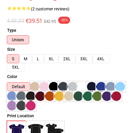
(2 customer reviews)
€49.39
€39.51
-20%
$42.95
Type
Unisex
Size
S
M
L
XL
2XL
3XL
4XL
5XL
Color
Default
Print Location