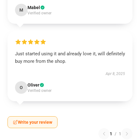
Mabel
M
Verified owner
Just started using it and already love it, will definitely
buy more from the shop.
Apr 8, 2025
Oliver
O
Verified owner
Write your review
1
/
1