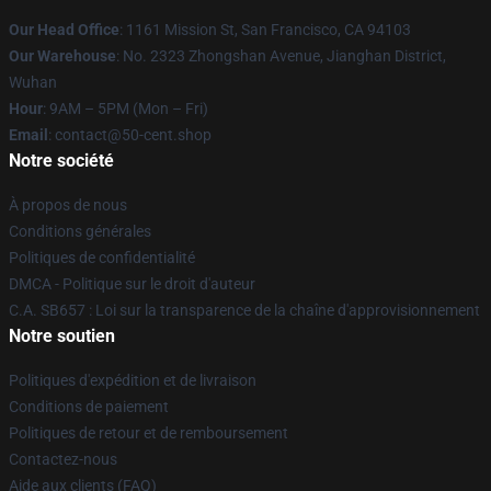
Our Head Office
: 1161 Mission St, San Francisco, CA 94103
Our Warehouse
: No. 2323 Zhongshan Avenue, Jianghan District,
Wuhan
Hour
: 9AM – 5PM (Mon – Fri)
Email
: contact@50-cent.shop
Notre société
À propos de nous
Conditions générales
Politiques de confidentialité
DMCA - Politique sur le droit d'auteur
C.A. SB657 : Loi sur la transparence de la chaîne d'approvisionnement
Notre soutien
Politiques d'expédition et de livraison
Conditions de paiement
Politiques de retour et de remboursement
Contactez-nous
Aide aux clients (FAQ)