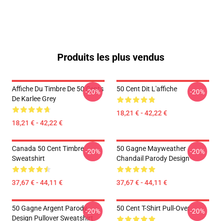
Produits les plus vendus
Affiche Du Timbre De 50 Cents
50 Cent Dit L'affiche
-20%
-20%
De Karlee Grey
18,21 € - 42,22 €
18,21 € - 42,22 €
Canada 50 Cent Timbre
50 Gagne Mayweather
-20%
-20%
Sweatshirt
Chandail Parody Design
37,67 € - 44,11 €
37,67 € - 44,11 €
50 Gagne Argent Parody
50 Cent T-Shirt Pull-Over
-20%
-20%
Design Pullover Sweatshirt