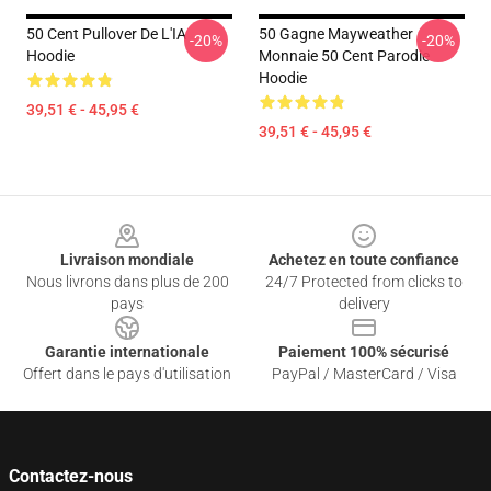
50 Cent Pullover De L'IA
50 Gagne Mayweather
-20%
-20%
Hoodie
Monnaie 50 Cent Parodie
Hoodie
39,51 € - 45,95 €
39,51 € - 45,95 €
Footer
Livraison mondiale
Achetez en toute confiance
Nous livrons dans plus de 200
24/7 Protected from clicks to
pays
delivery
Garantie internationale
Paiement 100% sécurisé
Offert dans le pays d'utilisation
PayPal / MasterCard / Visa
Contactez-nous