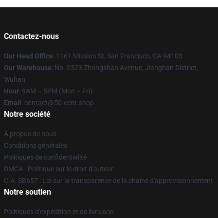
Contactez-nous
Our Head Office
: 1161 Mission St, San Francisco, CA 94103
Our Warehouse
: No. 2323 Zhongshan Avenue, Jianghan District,
Wuhan
Hour
: 9AM – 5PM (Mon – Fri)
Email
: contact@50-cent.shop
Notre société
À propos de nous
Conditions générales
Politiques de confidentialité
DMCA - Politique sur le droit d'auteur
C.A. SB657 : Loi sur la transparence de la chaîne d'approvisionnement
Notre soutien
Politiques d'expédition et de livraison