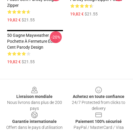
Zipper
19,82 €
$21.55
19,82 €
$21.55
50 Gagne Mayweather
-20%
Pochette À Fermeture Éclair
Cent Parody Design
19,82 €
$21.55
Footer
Livraison mondiale
Achetez en toute confiance
Nous livrons dans plus de 200
24/7 Protected from clicks to
pays
delivery
Garantie internationale
Paiement 100% sécurisé
Offert dans le pays d'utilisation
PayPal / MasterCard / Visa