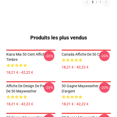
1
/
1
Produits les plus vendus
Kiara Mia 50 Cent Affiche Du
Canada Affiche De 50 Cents
-20%
-20%
Timbre
18,21 € - 42,22 €
18,21 € - 42,22 €
Affiche De Design De Parody
50 Gagne Mayweather Affiche
-20%
-20%
De 50 Mayweather
D'argent
18,21 € - 42,22 €
18,21 € - 42,22 €