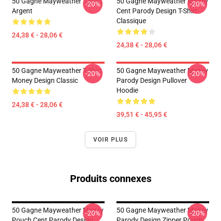
50 Gagne Mayweather T-Shirt
50 Gagne Mayweather Money
-20%
-20%
Argent
Cent Parody Design T-Shirt
Classique
24,38 € - 28,06 €
24,38 € - 28,06 €
50 Gagne Mayweather T-Shirt
50 Gagne Mayweather Money
-20%
-20%
Money Design Classic
Parody Design Pullover
Hoodie
24,38 € - 28,06 €
39,51 € - 45,95 €
VOIR PLUS
Produits connexes
50 Gagne Mayweather Money
50 Gagne Mayweather Money
-20%
-20%
Pouch Cent Parody Design
Parody Design Zipper Pouch