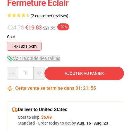
Fermeture Éclair
(2 customer reviews)
€24.78
€19.83
-20%
$21.55
Size
14x18x1.5cm
Voir le guide des tailles
Quantity
AJOUTER AU PANIER
Cette vente se termine dans
01
:
21
:
54
Deliver to United States
Cost to ship:
$6.99
Standard - Order today to get by
Aug. 16 - Aug. 23