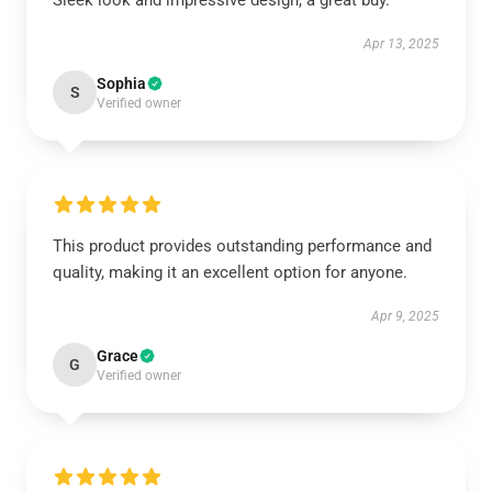
Sleek look and impressive design, a great buy.
Apr 13, 2025
Sophia
S
Verified owner
This product provides outstanding performance and
quality, making it an excellent option for anyone.
Apr 9, 2025
Grace
G
Verified owner