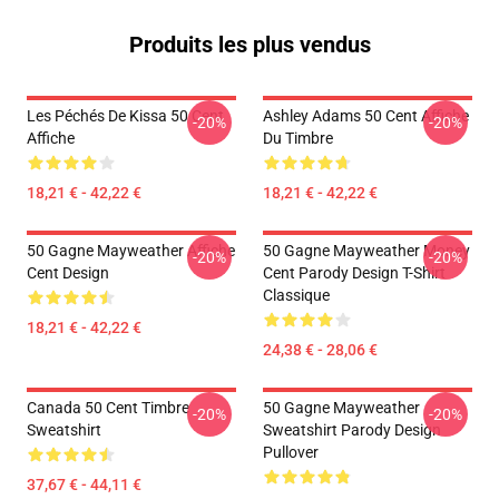
Produits les plus vendus
Les Péchés De Kissa 50 Cent
Ashley Adams 50 Cent Affiche
-20%
-20%
Affiche
Du Timbre
18,21 € - 42,22 €
18,21 € - 42,22 €
50 Gagne Mayweather Affiche
50 Gagne Mayweather Money
-20%
-20%
Cent Design
Cent Parody Design T-Shirt
Classique
18,21 € - 42,22 €
24,38 € - 28,06 €
Canada 50 Cent Timbre
50 Gagne Mayweather
-20%
-20%
Sweatshirt
Sweatshirt Parody Design
Pullover
37,67 € - 44,11 €