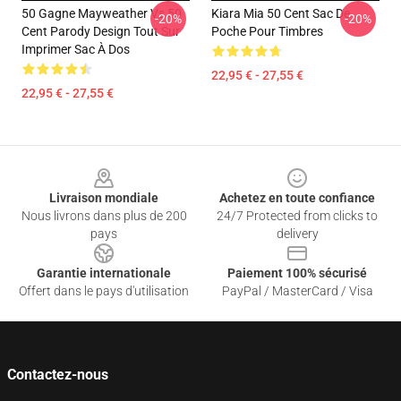
50 Gagne Mayweather Vs 50
Kiara Mia 50 Cent Sac De
-20%
-20%
Cent Parody Design Tout Sur
Poche Pour Timbres
Imprimer Sac À Dos
22,95 € - 27,55 €
22,95 € - 27,55 €
Footer
Livraison mondiale
Achetez en toute confiance
Nous livrons dans plus de 200
24/7 Protected from clicks to
pays
delivery
Garantie internationale
Paiement 100% sécurisé
Offert dans le pays d'utilisation
PayPal / MasterCard / Visa
Contactez-nous