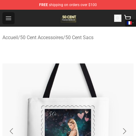
FREE
shipping on orders over $100
50 Cent Shop - Official 50 Cent Merchandise Store
Open menu
Accueil
/
50 Cent Accessoires
/
50 Cent Sacs