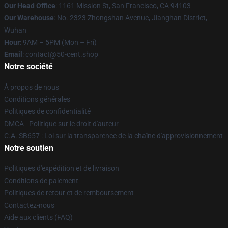
Our Head Office
: 1161 Mission St, San Francisco, CA 94103
Our Warehouse
: No. 2323 Zhongshan Avenue, Jianghan District,
Wuhan
Hour
: 9AM – 5PM (Mon – Fri)
Email
: contact@50-cent.shop
Notre société
À propos de nous
Conditions générales
Politiques de confidentialité
DMCA - Politique sur le droit d'auteur
C.A. SB657 : Loi sur la transparence de la chaîne d'approvisionnement
Notre soutien
Politiques d'expédition et de livraison
Conditions de paiement
Politiques de retour et de remboursement
Contactez-nous
Aide aux clients (FAQ)