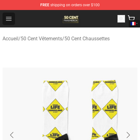
FREE
shipping on orders over $100
50 Cent Shop - Official 50 Cent Merchandise Store
Open menu
Accueil
/
50 Cent Vêtements
/
50 Cent Chaussettes