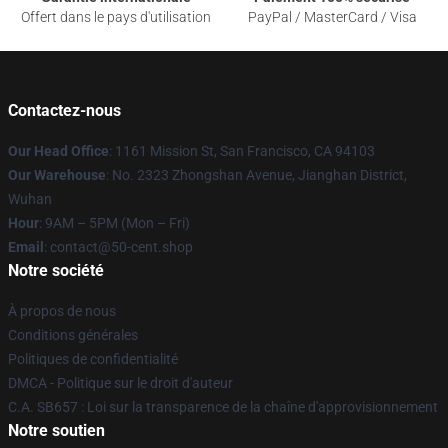
Offert dans le pays d'utilisation
PayPal / MasterCard / Visa
Contactez-nous
Our Head Office
: 1161 Mission St, San Francisco, CA 94103
Our Warehouse
: No. 2323 Zhongshan Avenue, Jianghan District,
Wuhan
Hour
: 9AM – 5PM (Mon – Fri)
Email
: contact@50-cent.shop
Notre société
À propos de nous
Conditions générales
Politiques de confidentialité
DMCA - Politique sur le droit d'auteur
C.A. SB657 : Loi sur la transparence de la chaîne d'approvisionnement
Notre soutien