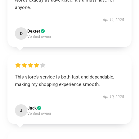
works exactly as advertised. It’s a must-have for
anyone.
Apr 11, 2025
Dexter
D
Verified owner
This store’s service is both fast and dependable,
making my shopping experience smooth.
Apr 10, 2025
Jack
J
Verified owner