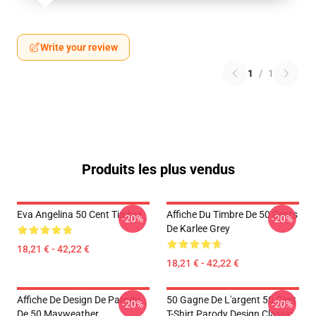
Write your review
1
/
1
Produits les plus vendus
Eva Angelina 50 Cent Timbre
Affiche Du Timbre De 50 Cents
-20%
-20%
De Karlee Grey
18,21 € - 42,22 €
18,21 € - 42,22 €
Affiche De Design De Parody
50 Gagne De L'argent 50 Cent
-20%
-20%
De 50 Mayweather
T-Shirt Parody Design Classic