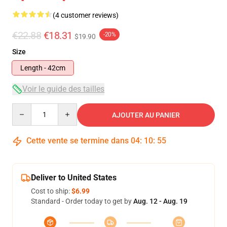
(4 customer reviews)
€22.88
€18.31
-20%
$19.90
Size
Length - 42cm
Voir le guide des tailles
Quantity
AJOUTER AU PANIER
Cette vente se termine dans
04
:
10
:
55
Deliver to United States
Cost to ship:
$6.99
Standard - Order today to get by
Aug. 12 - Aug. 19