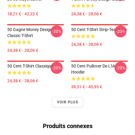
18,21 € - 42,22 €
24,38 € - 28,06 €
50 Gagne Money Design
50 Cent T-Shirt Strip-Teaseuse
-20%
-20%
Classic T-Shirt
24,38 € - 28,06 €
24,38 € - 28,06 €
50 Cent T-Shirt Classique
50 Cent Pullover De L'IA
-20%
-20%
Hoodie
24,38 € - 28,06 €
39,51 € - 45,95 €
VOIR PLUS
Produits connexes