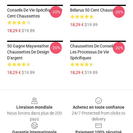
Conseils De Vie Spécifiques 50
Bélarus 50 Cent Chaussettes
-20%
-20%
Cent Chaussettes
18,29 €
$19.89
18,29 €
$19.89
50 Gagne Mayweather
Chaussettes De Conseil Sur
-20%
-20%
Chaussettes De Design
Les Processus De Vie
D'argent
Spécifiques
18,29 €
$19.89
18,29 €
$19.89
Footer
Livraison mondiale
Achetez en toute confiance
Nous livrons dans plus de 200
24/7 Protected from clicks to
pays
delivery
Garantie internationale
Paiement 100% sécurisé