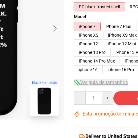
PC black frosted shell
RPC 
Model
iPhone 7
iPhone 7 Plus
iPhone XS
iPhone XS Max
iPhone 12
iPhone 12 Mini
iPhone 13 Pro
iPhone 13 
iPhone 14 Pro Max
iPhone
iphone 16
iphone 16 Pro
Ver guia de tamanhos
blank template
Quantity
Esta promoção termina
Deliver to United States