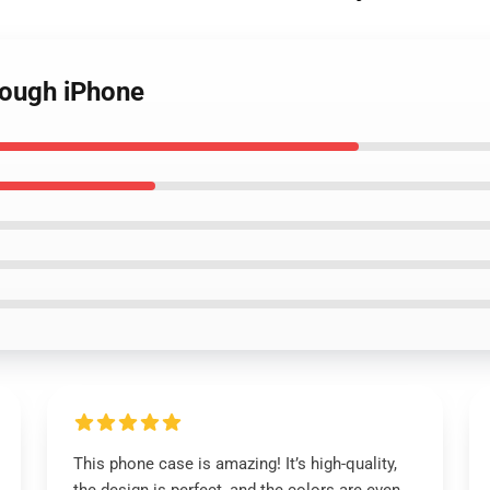
Tough iPhone
This phone case is amazing! It’s high-quality,