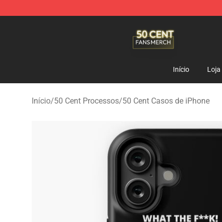
50 Cent Shop - Official 50 Cent Merchandise Store
Início
Loja
Início
/
50 Cent Processos
/
50 Cent Casos de iPhone