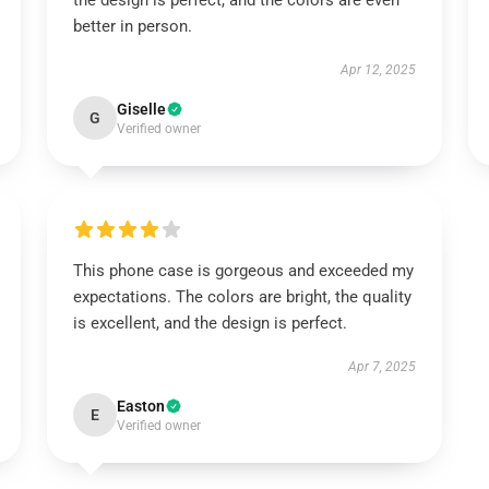
the design is perfect, and the colors are even
better in person.
Apr 12, 2025
Giselle
G
Verified owner
This phone case is gorgeous and exceeded my
expectations. The colors are bright, the quality
is excellent, and the design is perfect.
Apr 7, 2025
Easton
E
Verified owner