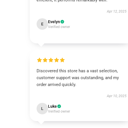
efficient; it performs remarkably well.
Apr 12, 2025
Evelyn
E
Verified owner
Discovered this store has a vast selection,
customer support was outstanding, and my
order arrived quickly.
Apr 10, 2025
Luke
L
Verified owner