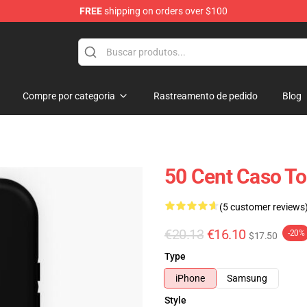
FREE
shipping on orders over $100
Compre por categoria
Rastreamento de pedido
Blog
50 Cent Caso T
(5 customer reviews
€20.13
€16.10
-20%
$17.50
Type
iPhone
Samsung
Style