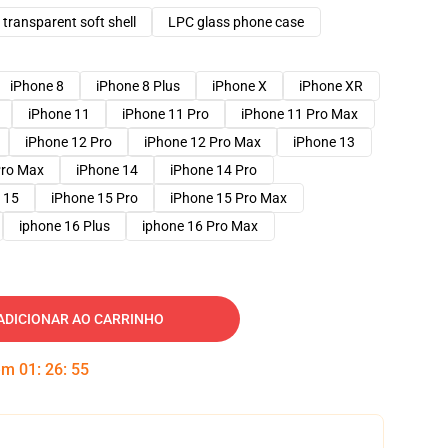
transparent soft shell
LPC glass phone case
iPhone 8
iPhone 8 Plus
iPhone X
iPhone XR
iPhone 11
iPhone 11 Pro
iPhone 11 Pro Max
iPhone 12 Pro
iPhone 12 Pro Max
iPhone 13
Pro Max
iPhone 14
iPhone 14 Pro
 15
iPhone 15 Pro
iPhone 15 Pro Max
iphone 16 Plus
iphone 16 Pro Max
ADICIONAR AO CARRINHO
 em
01
:
26
:
54