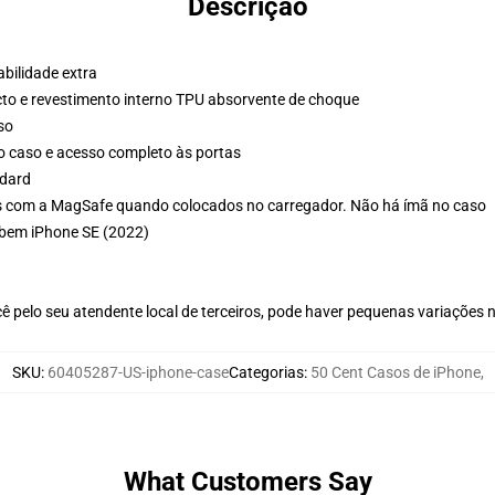
Descrição
bilidade extra
cto e revestimento interno TPU absorvente de choque
so
o caso e acesso completo às portas
ndard
s com a MagSafe quando colocados no carregador. Não há ímã no caso
abem iPhone SE (2022)
ê pelo seu atendente local de terceiros, pode haver pequenas variações 
SKU
:
60405287-US-iphone-case
Categorias
:
50 Cent Casos de iPhone
,
What Customers Say