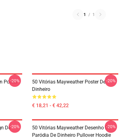
1
/
1
-20%
-20%
n Poster
50 Vitórias Mayweather Poster De
Dinheiro
€ 18,21 - € 42,22
-20%
-20%
gn De
50 Vitórias Mayweather Desenho De
Paródia De Dinheiro Pullover Hoodie