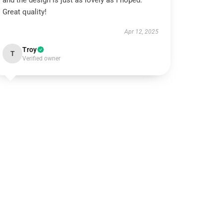
and the design is just as lovely as I hoped.
Great quality!
Apr 12, 2025
Troy
T
Verified owner