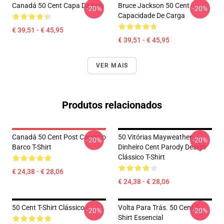
Canadá 50 Cent Capa De Selo
Bruce Jackson 50 Cent
-20%
-20%
Capacidade De Carga
€ 39,51 - € 45,95
€ 39,51 - € 45,95
VER MAIS
Produtos relacionados
Canadá 50 Cent Post Carimbo
50 Vitórias Mayweather
-20%
-20%
Barco T-Shirt
Dinheiro Cent Parody Design
Clássico T-Shirt
€ 24,38 - € 28,06
€ 24,38 - € 28,06
50 Cent T-Shirt Clássico
Volta Para Trás. 50 Cent T-
-20%
-20%
Shirt Essencial