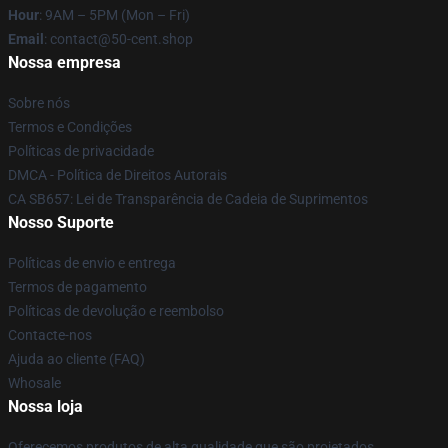
Hour
: 9AM – 5PM (Mon – Fri)
Email
: contact@50-cent.shop
Nossa empresa
Sobre nós
Termos e Condições
Políticas de privacidade
DMCA - Política de Direitos Autorais
CA SB657: Lei de Transparência de Cadeia de Suprimentos
Nosso Suporte
Políticas de envio e entrega
Termos de pagamento
Políticas de devolução e reembolso
Contacte-nos
Ajuda ao cliente (FAQ)
Whosale
Nossa loja
Oferecemos produtos de alta qualidade que são projetados