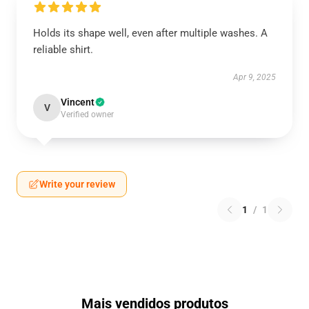
Holds its shape well, even after multiple washes. A
reliable shirt.
Apr 9, 2025
Vincent
V
Verified owner
Write your review
1
/
1
Mais vendidos produtos