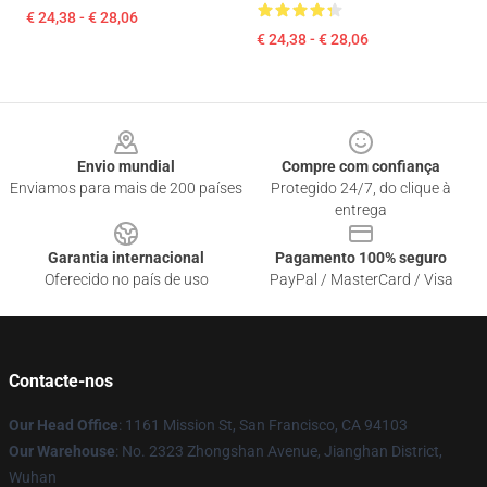
€ 24,38 - € 28,06
€ 24,38 - € 28,06
Footer
Envio mundial
Compre com confiança
Enviamos para mais de 200 países
Protegido 24/7, do clique à
entrega
Garantia internacional
Pagamento 100% seguro
Oferecido no país de uso
PayPal / MasterCard / Visa
Contacte-nos
Our Head Office
: 1161 Mission St, San Francisco, CA 94103
Our Warehouse
: No. 2323 Zhongshan Avenue, Jianghan District,
Wuhan