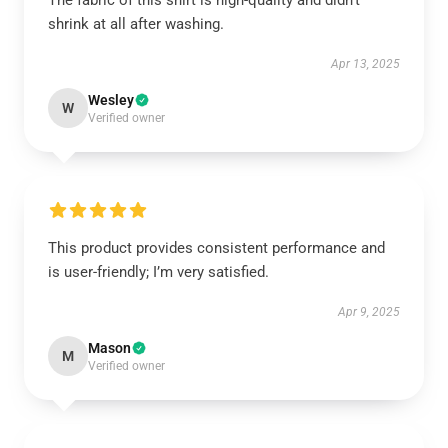
The fabric of this shirt is high-quality and didn’t
shrink at all after washing.
Apr 13, 2025
Wesley
W
Verified owner
This product provides consistent performance and
is user-friendly; I’m very satisfied.
Apr 9, 2025
Mason
M
Verified owner