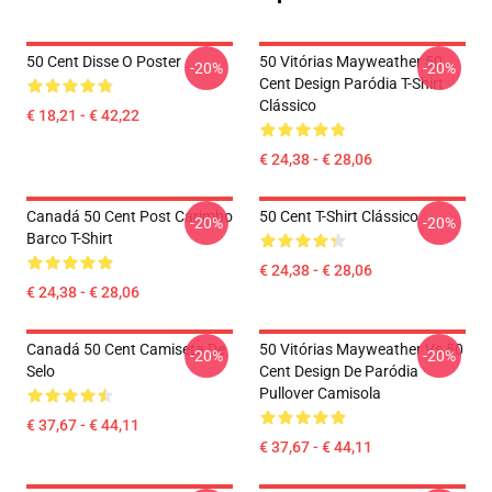
50 Cent Disse O Poster
50 Vitórias Mayweather 50
-20%
-20%
Cent Design Paródia T-Shirt
Clássico
€ 18,21 - € 42,22
€ 24,38 - € 28,06
Canadá 50 Cent Post Carimbo
50 Cent T-Shirt Clássico
-20%
-20%
Barco T-Shirt
€ 24,38 - € 28,06
€ 24,38 - € 28,06
Canadá 50 Cent Camiseta De
50 Vitórias Mayweather Vs 50
-20%
-20%
Selo
Cent Design De Paródia
Pullover Camisola
€ 37,67 - € 44,11
€ 37,67 - € 44,11