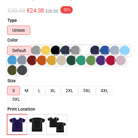
€30.48
€24.38
-20%
$26.50
Type
Unisex
Color
Default
Size
S
M
L
XL
2XL
3XL
4XL
5XL
Print Location