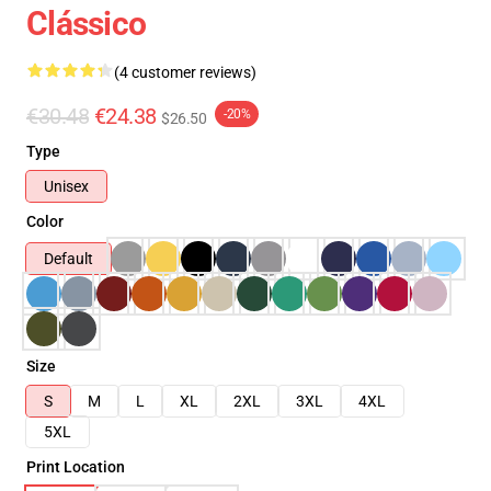
Clássico
(4 customer reviews)
€30.48
€24.38
-20%
$26.50
Type
Unisex
Color
Default
Size
S
M
L
XL
2XL
3XL
4XL
5XL
Print Location