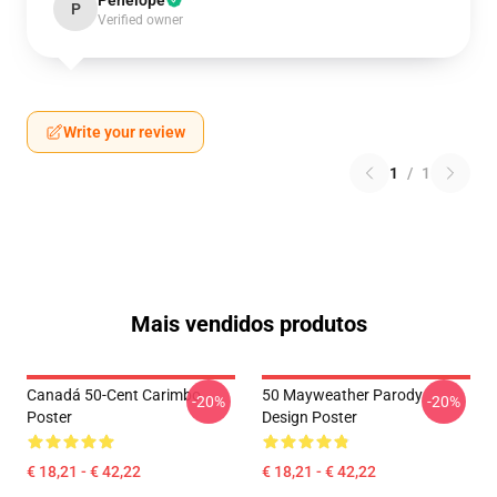
Penelope
P
Verified owner
Write your review
1
/
1
Mais vendidos produtos
Canadá 50-Cent Carimbo
50 Mayweather Parody
-20%
-20%
Poster
Design Poster
€ 18,21 - € 42,22
€ 18,21 - € 42,22