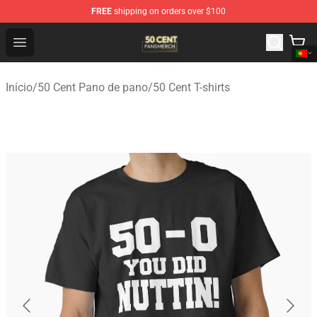
FREE
shipping on orders over $100
50 Cent Shop - Official 50 Cent Merchandise Store
Open menu
Início
/
50 Cent Pano de pano
/
50 Cent T-shirts