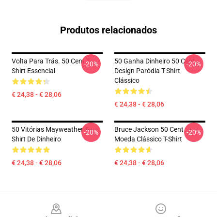
Produtos relacionados
Volta Para Trás. 50 Cent T-
50 Ganha Dinheiro 50 Cent
-20%
-20%
Shirt Essencial
Design Paródia T-Shirt
Clássico
€ 24,38 - € 28,06
€ 24,38 - € 28,06
50 Vitórias Mayweather T-
Bruce Jackson 50 Cent
-20%
-20%
Shirt De Dinheiro
Moeda Clássico T-Shirt
€ 24,38 - € 28,06
€ 24,38 - € 28,06
Footer