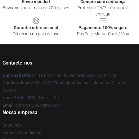
Envio mundial
Compre com confiança
Enviamos para mais de 200 países
Protegido 24/7, do clique à
entrega
Garantia internacional
Pagamento 100% seguro
Oferecido no país de uso
PayPal / MasterCard / Visa
Contacte-nos
Our Head Office
: 1161 Mission St, San Francisco, CA 94103
Our Warehouse
: No. 2323 Zhongshan Avenue, Jianghan District,
Wuhan
Hour
: 9AM – 5PM (Mon – Fri)
Email
: contact@50-cent.shop
Nossa empresa
Sobre nós
Termos e Condições