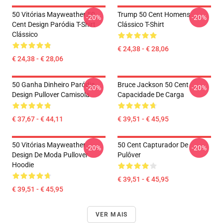
50 Vitórias Mayweather 50
Trump 50 Cent Homens
-20%
-20%
Cent Design Paródia T-Shirt
Clássico T-Shirt
Clássico
€ 24,38 - € 28,06
€ 24,38 - € 28,06
50 Ganha Dinheiro Paródia
Bruce Jackson 50 Cent
-20%
-20%
Design Pullover Camisola
Capacidade De Carga
€ 37,67 - € 44,11
€ 39,51 - € 45,95
50 Vitórias Mayweather
50 Cent Capturador De
-20%
-20%
Design De Moda Pullover
Pulôver
Hoodie
€ 39,51 - € 45,95
€ 39,51 - € 45,95
VER MAIS