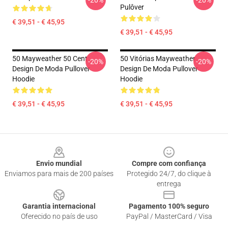
-20%
-20%
Pulôver
€ 39,51 - € 45,95
€ 39,51 - € 45,95
50 Mayweather 50 Cent
50 Vitórias Mayweather
-20%
-20%
Design De Moda Pullover
Design De Moda Pullover
Hoodie
Hoodie
€ 39,51 - € 45,95
€ 39,51 - € 45,95
Footer
Envio mundial
Compre com confiança
Enviamos para mais de 200 países
Protegido 24/7, do clique à
entrega
Garantia internacional
Pagamento 100% seguro
Oferecido no país de uso
PayPal / MasterCard / Visa