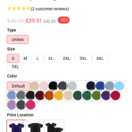
(2 customer reviews)
€49.39
€39.51
-20%
$42.95
Type
Unisex
Size
S
M
L
XL
2XL
3XL
4XL
5XL
Color
Default
Print Location