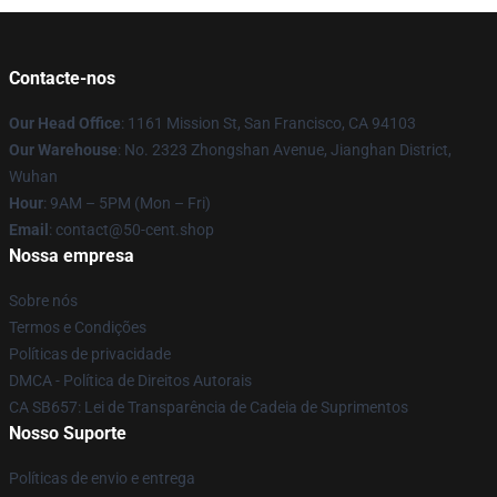
Contacte-nos
Our Head Office
: 1161 Mission St, San Francisco, CA 94103
Our Warehouse
: No. 2323 Zhongshan Avenue, Jianghan District,
Wuhan
Hour
: 9AM – 5PM (Mon – Fri)
Email
: contact@50-cent.shop
Nossa empresa
Sobre nós
Termos e Condições
Políticas de privacidade
DMCA - Política de Direitos Autorais
CA SB657: Lei de Transparência de Cadeia de Suprimentos
Nosso Suporte
Políticas de envio e entrega