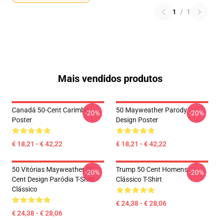
1
/
1
Mais vendidos produtos
Canadá 50-Cent Carimbo
50 Mayweather Parody
-20%
-20%
Poster
Design Poster
€ 18,21 - € 42,22
€ 18,21 - € 42,22
50 Vitórias Mayweather 50
Trump 50 Cent Homens
-20%
-20%
Cent Design Paródia T-Shirt
Clássico T-Shirt
Clássico
€ 24,38 - € 28,06
€ 24,38 - € 28,06