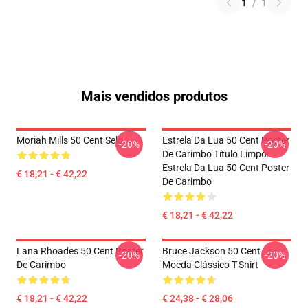
1
/
1
Mais vendidos produtos
Moriah Mills 50 Cent Selo
Estrela Da Lua 50 Cent Poster
-20%
-20%
De Carimbo Título Limpo:
Estrela Da Lua 50 Cent Poster
€ 18,21 - € 42,22
De Carimbo
€ 18,21 - € 42,22
Lana Rhoades 50 Cent Poster
Bruce Jackson 50 Cent
-20%
-20%
De Carimbo
Moeda Clássico T-Shirt
€ 18,21 - € 42,22
€ 24,38 - € 28,06