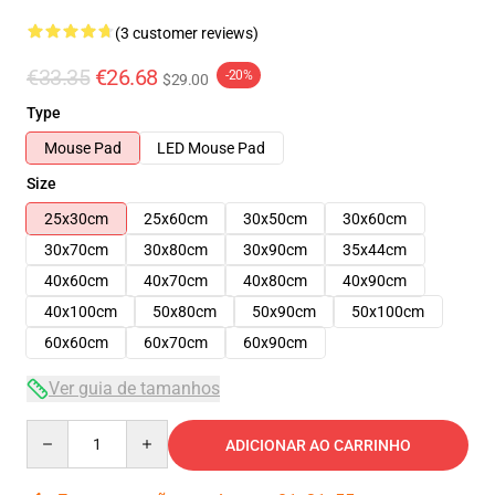
(3 customer reviews)
€33.35
€26.68
-20%
$29.00
Type
Mouse Pad
LED Mouse Pad
Size
25x30cm
25x60cm
30x50cm
30x60cm
30x70cm
30x80cm
30x90cm
35x44cm
40x60cm
40x70cm
40x80cm
40x90cm
40x100cm
50x80cm
50x90cm
50x100cm
60x60cm
60x70cm
60x90cm
Ver guia de tamanhos
Quantity
ADICIONAR AO CARRINHO