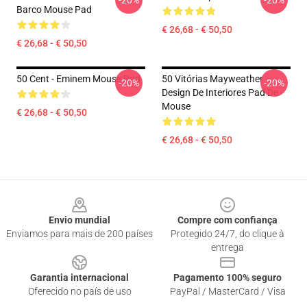
-20%
-20%
Barco Mouse Pad
€ 26,68 - € 50,50
€ 26,68 - € 50,50
50 Cent - Eminem Mouse Pad
50 Vitórias Mayweather
-20%
-20%
Design De Interiores Pad De
Mouse
€ 26,68 - € 50,50
€ 26,68 - € 50,50
Footer
Envio mundial
Compre com confiança
Enviamos para mais de 200 países
Protegido 24/7, do clique à
entrega
Garantia internacional
Pagamento 100% seguro
Oferecido no país de uso
PayPal / MasterCard / Visa