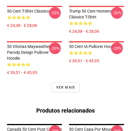
50 Cent T-Shirt Clássico
Trump 50 Cent Homens
-20%
-20%
Clássico T-Shirt
€ 24,38 - € 28,06
€ 24,38 - € 28,06
50 Vitórias Mayweather Cent
50 Cent IA Pullover Hoodie
-20%
-20%
Parody Design Pullover
Hoodie
€ 39,51 - € 45,95
€ 39,51 - € 45,95
VER MAIS
Produtos relacionados
Canadá 50 Cent Post Carimbo
50 Cent Capa Por Mouse Pad