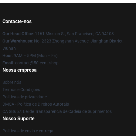
Contacte-nos
Our Head Office
: 1161 Mission St, San Francisco, CA 94103
Our Warehouse
: No. 2323 Zhongshan Avenue, Jianghan District,
Wuhan
Hour
: 9AM – 5PM (Mon – Fri)
Email
: contact@50-cent.shop
Nossa empresa
Sobre nós
Termos e Condições
Políticas de privacidade
DMCA - Política de Direitos Autorais
CA SB657: Lei de Transparência de Cadeia de Suprimentos
Nosso Suporte
Políticas de envio e entrega