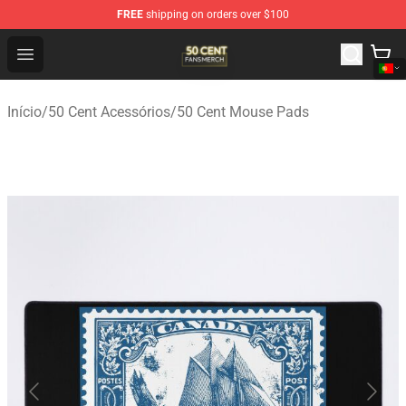
FREE
shipping on orders over $100
50 Cent Shop - Official 50 Cent Merchandise Store
Open menu
Início
/
50 Cent Acessórios
/
50 Cent Mouse Pads