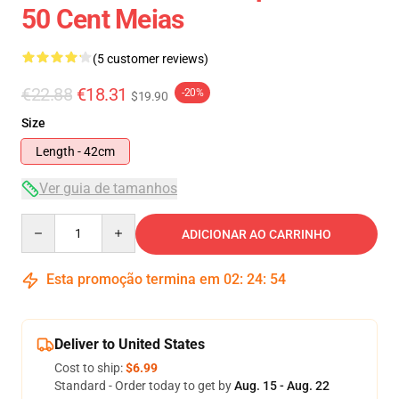
50 Cent Meias
(5 customer reviews)
€22.88
€18.31
-20%
$19.90
Size
Length - 42cm
Ver guia de tamanhos
Quantity
ADICIONAR AO CARRINHO
Esta promoção termina em
02
:
24
:
53
Deliver to United States
Cost to ship:
$6.99
Standard - Order today to get by
Aug. 15 - Aug. 22