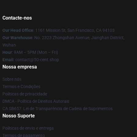
Contacte-nos
Our Head Office
: 1161 Mission St, San Francisco, CA 94103
Our Warehouse
: No. 2323 Zhongshan Avenue, Jianghan District,
Wuhan
Hour
: 9AM – 5PM (Mon – Fri)
Email
: contact@50-cent.shop
Nossa empresa
Sobre nós
Termos e Condições
Políticas de privacidade
DMCA - Política de Direitos Autorais
CA SB657: Lei de Transparência de Cadeia de Suprimentos
Nosso Suporte
Políticas de envio e entrega
Termos de pagamento