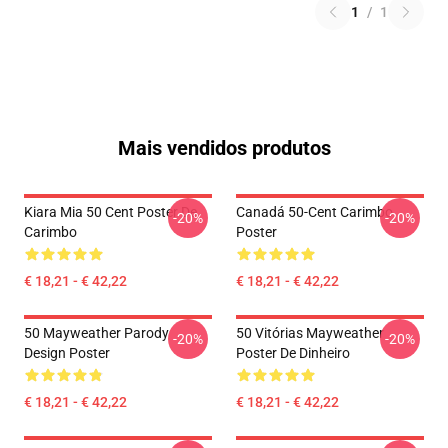
1
/
1
Mais vendidos produtos
Kiara Mia 50 Cent Poster De
Canadá 50-Cent Carimbo
-20%
-20%
Carimbo
Poster
€ 18,21 - € 42,22
€ 18,21 - € 42,22
50 Mayweather Parody
50 Vitórias Mayweather
-20%
-20%
Design Poster
Poster De Dinheiro
€ 18,21 - € 42,22
€ 18,21 - € 42,22