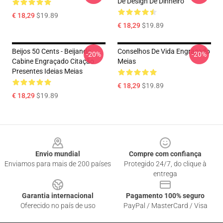
De Design De Dinheiro
€ 18,29
$19.89
€ 18,29
$19.89
Beijos 50 Cents - Beijando
Conselhos De Vida Engraçado
-20%
-20%
Cabine Engraçado Citação
Meias
Presentes Ideias Meias
€ 18,29
$19.89
€ 18,29
$19.89
Footer
Envio mundial
Compre com confiança
Enviamos para mais de 200 países
Protegido 24/7, do clique à
entrega
Garantia internacional
Pagamento 100% seguro
Oferecido no país de uso
PayPal / MasterCard / Visa