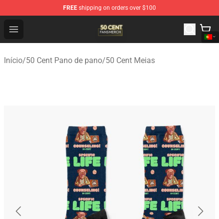
FREE
shipping on orders over $100
50 Cent Shop - Official 50 Cent Merchandise Store
Open menu
Início
/
50 Cent Pano de pano
/
50 Cent Meias