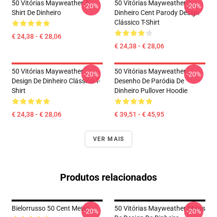
50 Vitórias Mayweather T-
50 Vitórias Mayweather
-20%
-20%
Shirt De Dinheiro
Dinheiro Cent Parody Design
Clássico T-Shirt
€ 24,38 - € 28,06
€ 24,38 - € 28,06
50 Vitórias Mayweather
50 Vitórias Mayweather
-20%
-20%
Design De Dinheiro Clássico T-
Desenho De Paródia De
Shirt
Dinheiro Pullover Hoodie
€ 24,38 - € 28,06
€ 39,51 - € 45,95
VER MAIS
Produtos relacionados
Bielorrusso 50 Cent Meias
50 Vitórias Mayweather Meias
-20%
-20%