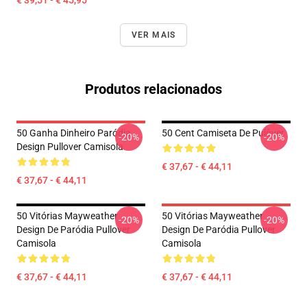
€ 39,51 - € 45,95
VER MAIS
Produtos relacionados
50 Ganha Dinheiro Paródia
50 Cent Camiseta De Pulôver
-20%
-20%
Design Pullover Camisola
€ 37,67 - € 44,11
€ 37,67 - € 44,11
50 Vitórias Mayweather
50 Vitórias Mayweather
-20%
-20%
Design De Paródia Pullover
Design De Paródia Pullover
Camisola
Camisola
€ 37,67 - € 44,11
€ 37,67 - € 44,11