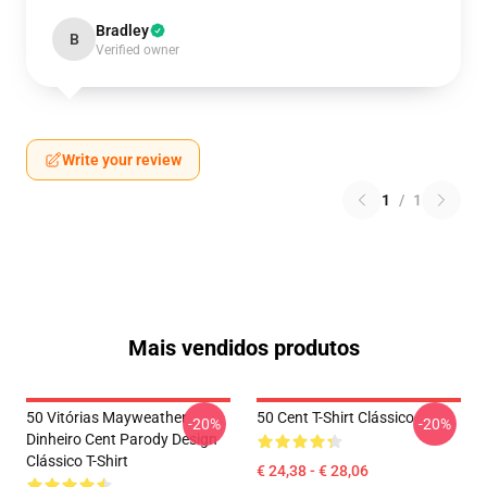
Bradley
B
Verified owner
Write your review
1
/
1
Mais vendidos produtos
50 Vitórias Mayweather
50 Cent T-Shirt Clássico
-20%
-20%
Dinheiro Cent Parody Design
Clássico T-Shirt
€ 24,38 - € 28,06