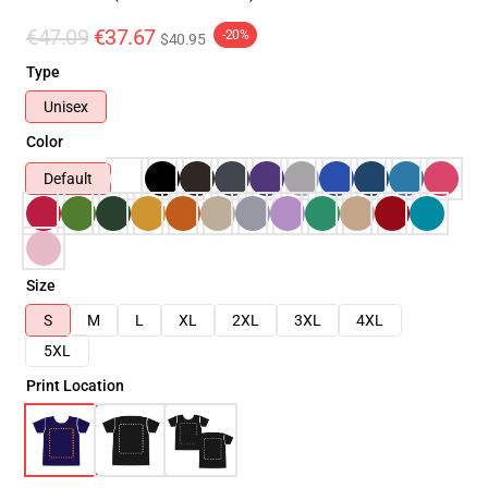
€47.09
€37.67
-20%
$40.95
Type
Unisex
Color
Default
Size
S
M
L
XL
2XL
3XL
4XL
5XL
Print Location