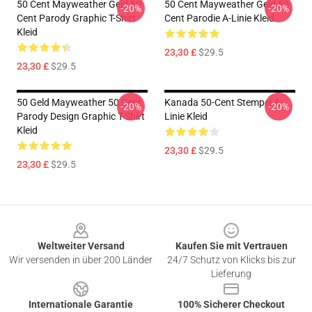
50 Cent Mayweather Geld 50
50 Cent Mayweather Geld 50
-20%
-20%
Cent Parody Graphic T-Shirt
Cent Parodie A-Linie Kleid
Kleid
23,30 £
$29.5
23,30 £
$29.5
50 Geld Mayweather 50 Cent
Kanada 50-Cent Stempel A-
-20%
-20%
Parody Design Graphic T-Shirt
Linie Kleid
Kleid
23,30 £
$29.5
23,30 £
$29.5
Footer
Weltweiter Versand
Kaufen Sie mit Vertrauen
Wir versenden in über 200 Länder
24/7 Schutz von Klicks bis zur
Lieferung
Internationale Garantie
100% Sicherer Checkout