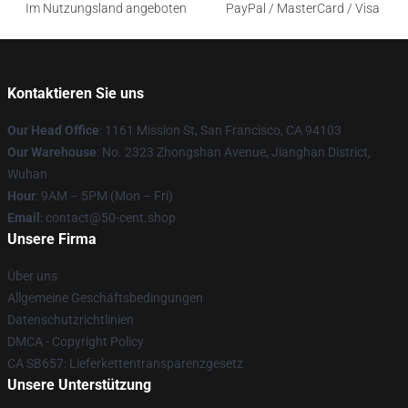
Im Nutzungsland angeboten
PayPal / MasterCard / Visa
Kontaktieren Sie uns
Our Head Office
: 1161 Mission St, San Francisco, CA 94103
Our Warehouse
: No. 2323 Zhongshan Avenue, Jianghan District,
Wuhan
Hour
: 9AM – 5PM (Mon – Fri)
Email
: contact@50-cent.shop
Unsere Firma
Über uns
Allgemeine Geschäftsbedingungen
Datenschutzrichtlinien
DMCA - Copyright Policy
CA SB657: Lieferkettentransparenzgesetz
Unsere Unterstützung