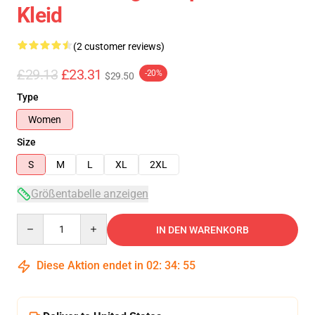
Kleid
(2 customer reviews)
£29.13
£23.31
-20%
$29.50
Type
Women
Size
S
M
L
XL
2XL
Größentabelle anzeigen
Quantity
IN DEN WARENKORB
Diese Aktion endet in
02
:
34
:
54