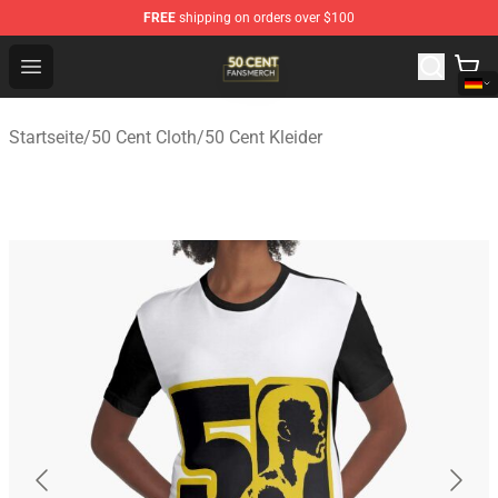
FREE
shipping on orders over $100
50 Cent Shop - Official 50 Cent Merchandise Store
Open menu
Startseite
/
50 Cent Cloth
/
50 Cent Kleider