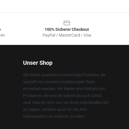
e
100% Sicherer Checkout
ten
PayPal / MasterCard / Visa
Unser Shop
Wir bieten qualitativ hochwertige Produkte, die
speziell von unserem erstklassigen Team
entwickelt werden. Wir bieten eine Vielzahl von
Produkten, die sowohl stilvoll als auch schön
sind. Dies ist nicht nur, um Ihren individuellen Stil
zu zeigen, sondern auch für Sie, Ihre
Individualität mit anderen zu teilen.