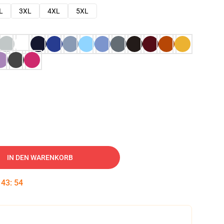
L
3XL
4XL
5XL
IN DEN WARENKORB
:
43
:
53