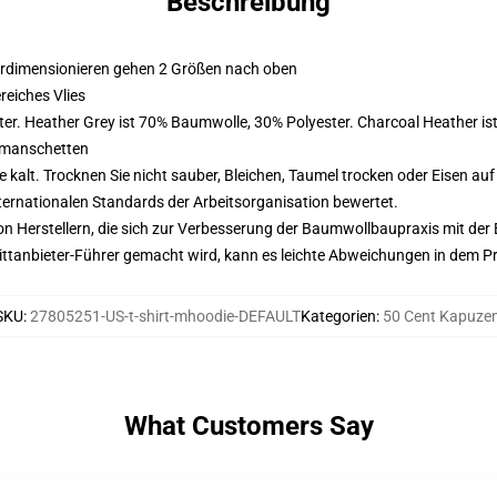
Beschreibung
erdimensionieren gehen 2 Größen nach oben
eiches Vlies
er. Heather Grey ist 70% Baumwolle, 30% Polyester. Charcoal Heather i
nmanschetten
alt. Trocknen Sie nicht sauber, Bleichen, Taumel trocken oder Eisen au
nternationalen Standards der Arbeitsorganisation bewertet.
n Herstellern, die sich zur Verbesserung der Baumwollbaupraxis mit der Be
 Drittanbieter-Führer gemacht wird, kann es leichte Abweichungen in dem P
SKU
:
27805251-US-t-shirt-mhoodie-DEFAULT
Kategorien
:
50 Cent Kapuze
What Customers Say