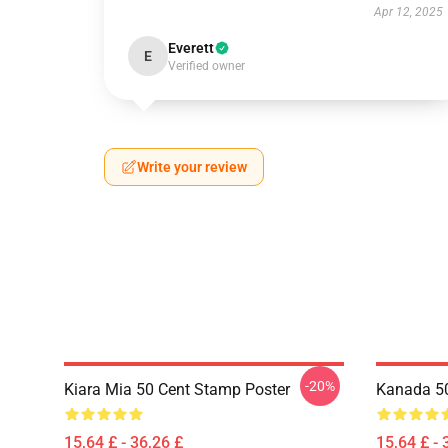
Apr 12, 2025
Everett
E
Verified owner
Write your review
-20%
Kiara Mia 50 Cent Stamp Poster
Kanada 50
15,64 £ - 36,26 £
15,64 £ - 