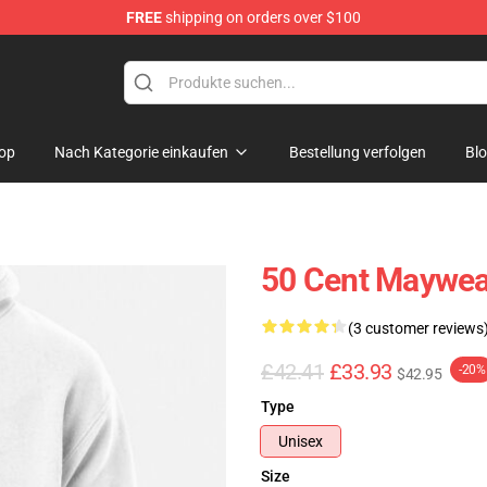
FREE
shipping on orders over $100
op
Nach Kategorie einkaufen
Bestellung verfolgen
Bl
50 Cent Maywea
(3 customer reviews
£42.41
£33.93
-20%
$42.95
Type
Unisex
Size