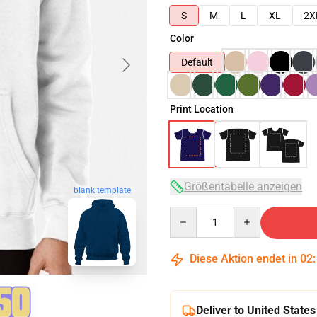
S
M
L
XL
2X
Color
Default
Print Location
Größentabelle anzeigen
blank template
Quantity
Diese Aktion endet in
02
Deliver to United States