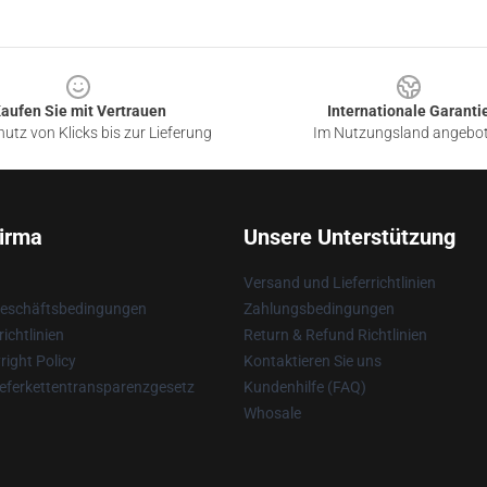
aufen Sie mit Vertrauen
Internationale Garanti
utz von Klicks bis zur Lieferung
Im Nutzungsland angebo
irma
Unsere Unterstützung
Versand und Lieferrichtlinien
Geschäftsbedingungen
Zahlungsbedingungen
ichtlinien
Return & Refund Richtlinien
ight Policy
Kontaktieren Sie uns
eferkettentransparenzgesetz
Kundenhilfe (FAQ)
Whosale