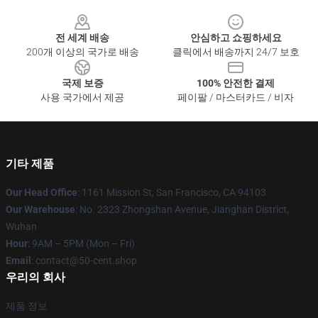
Footer
전 세계 배송
안심하고 쇼핑하세요
200개 이상의 국가로 배송
클릭에서 배송까지 24/7 보호
국제 보증
100% 안전한 결제
사용 국가에서 제공
페이팔 / 마스터카드 / 비자
기타 제품
Our Head Office
: 1161 Mission St, San Francisco, CA 94103
Our Warehouse
: No. 2323 Zhongshan Avenue, Jianghan District,
Wuhan
Hour
: 9AM – 5PM (Mon – Fri)
Email
: contact@50-cent.shop
우리의 회사
제품 정보