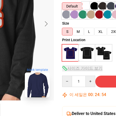
Default
Size
S
M
L
XL
2X
Print Location
사이즈 가이드 보기
blank template
Quantity
이 세일은
00
:
24
:
53
Deliver to United States