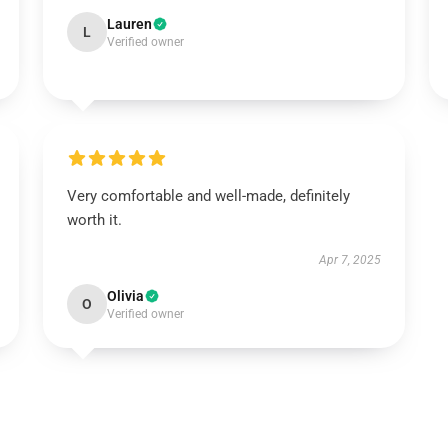
Lauren
L
Verified owner
Very comfortable and well-made, definitely
worth it.
Apr 7, 2025
Olivia
O
Verified owner