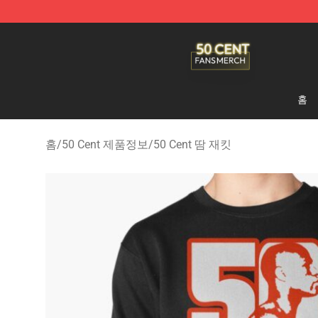
50 Cent Shop - Official 50 Cent Merchandise Store
홈
홈
/
50 Cent 제품정보
/
50 Cent 땀 재킷