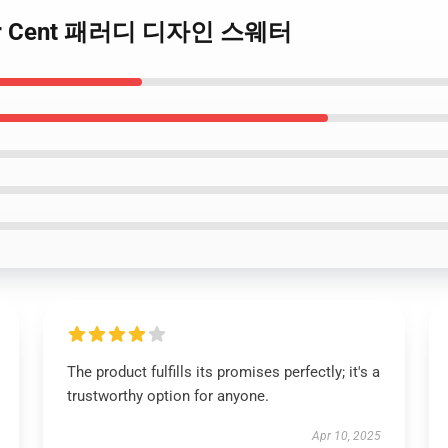
ather Cent 패러디 디자인 스웨터
The product fulfills its promises perfectly; it's a
trustworthy option for anyone.
Apr 10, 2025