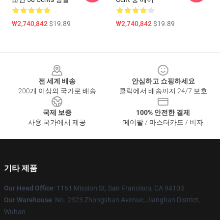
₩2,740,842
$19.89
₩2,740,842
$19.89
Footer
전 세계 배송
안심하고 쇼핑하세요
200개 이상의 국가로 배송
클릭에서 배송까지 24/7 보호
국제 보증
100% 안전한 결제
사용 국가에서 제공
페이팔 / 마스터카드 / 비자
기타 제품
Our Head Office
: 1161 Mission St, San Francisco, CA 94103
Our Warehouse
: No. 2323 Zhongshan Avenue, Jianghan District,
Wuhan