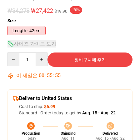
₩34,278
₩27,422
-20%
$19.90
Size
Length - 42cm
사이즈 가이드 보기
Quantity
장바구니에 추가
이 세일은
00
:
55
:
55
Deliver to United States
Cost to ship:
$6.99
Standard - Order today to get by
Aug. 15 - Aug. 22
Production
Shipping
Delivered
Today
Aug. 11
Aug. 15 - Aug. 22