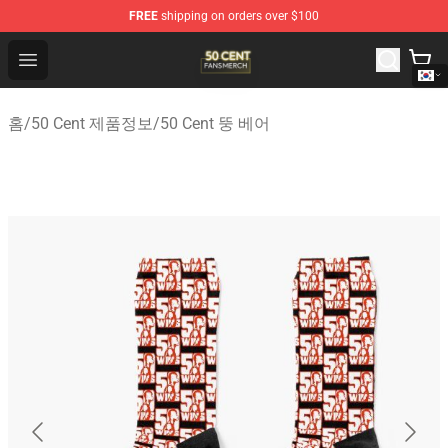
FREE
shipping on orders over $100
50 Cent Shop - Official 50 Cent Merchandise Store
Open menu
홈
/
50 Cent 제품정보
/
50 Cent 뚱 베어