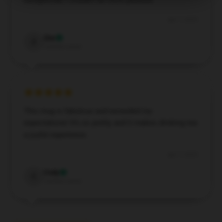
exceptional; I couldn’t be more pleased.
Apr 7, 2025
Zoe
Z
Verified owner
This mug is fabulous and exceeded my
expectations! It’s so pretty, and it makes drinking tea
a joyful experience.
Apr 7, 2025
Cody
C
Verified owner