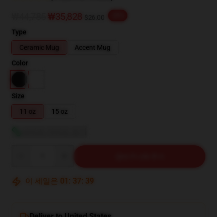
₩44,785
₩35,828
-20%
$26.00
Type
Ceramic Mug
Accent Mug
Color
Size
11 oz
15 oz
사이즈 가이드 보기
Quantity
장바구니에 추가
이 세일은
01
:
37
:
38
Deliver to United States