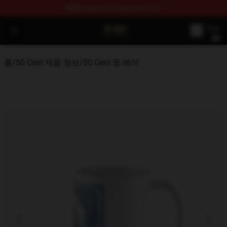
FREE
shipping on orders over $100
50 Cent Shop - Official 50 Cent Merchandise Store
Open menu
홈
/
50 Cent 제품 정보
/
50 Cent 뚱 베어