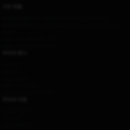
기타 제품
Our Head Office
: 1161 Mission St, San Francisco, CA 94103
Our Warehouse
: No. 2323 Zhongshan Avenue, Jianghan District,
Wuhan
Hour
: 9AM – 5PM (Mon – Fri)
Email
: contact@50-cent.shop
우리의 회사
제품 정보
이용 약관
개인 정보 정책
DMCA - 저작권 정책
모델 번호: 공급망 투명성 행위
우리의 지원
배송 및 배송 정책
지불 기간
반품 및 환불 정책