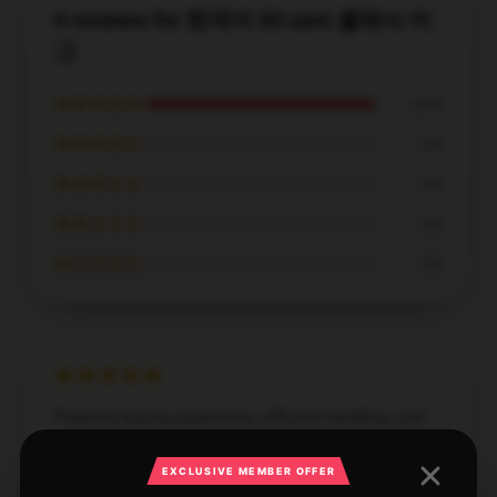
4 reviews for 한국어 50 cent 클래식 머
그
★★★★★
100%
★★★★☆
0%
★★★☆☆
0%
★★☆☆☆
0%
★☆☆☆☆
0%
Flawless buying experience, efficient handling, and
great quality.
EXCLUSIVE MEMBER OFFER
Apr 12, 2025