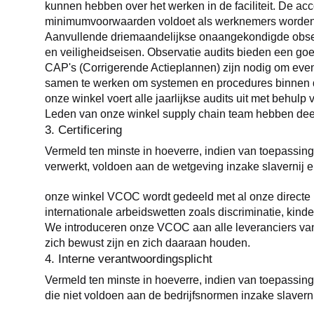
kunnen hebben over het werken in de faciliteit. De acc
minimumvoorwaarden voldoet als werknemers worden b
Aanvullende driemaandelijkse onaangekondigde observa
en veiligheidseisen. Observatie audits bieden een goed i
CAP's (Corrigerende Actieplannen) zijn nodig om event
samen te werken om systemen en procedures binnen de fa
onze winkel voert alle jaarlijkse audits uit met behulp
Leden van onze winkel supply chain team hebben de
3. Certificering
Vermeld ten minste in hoeverre, indien van toepassing, d
verwerkt, voldoen aan de wetgeving inzake slavernij 
onze winkel VCOC wordt gedeeld met al onze directe l
internationale arbeidswetten zoals discriminatie, kinde
We introduceren onze VCOC aan alle leveranciers van 
zich bewust zijn en zich daaraan houden.
4. Interne verantwoordingsplicht
Vermeld ten minste in hoeverre, indien van toepassing
die niet voldoen aan de bedrijfsnormen inzake slaver