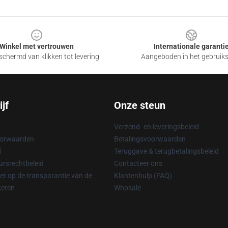
Winkel met vertrouwen
Internationale garanti
chermd van klikken tot levering
Aangeboden in het gebruik
jf
Onze steun
Verzend- en leveringsbeleid
oorwaarden
Betalingsvoorwaarden
d
Teruggave & terugbetalingsbeleid
rsrechtbeleid
Contacteer ons
t op de transparantie van de
Klantenhulp (FAQ)
keten
Whosale