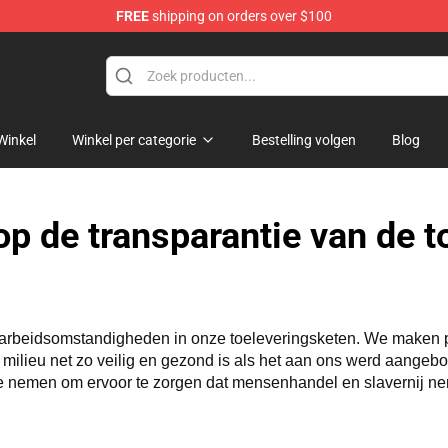
FREE
shipping on orders over $100
Winkel
Winkel per categorie
Bestelling volgen
Blog
p de transparantie van de t
e arbeidsomstandigheden in onze toeleveringsketen. We maken p
 milieu net zo veilig en gezond is als het aan ons werd aangeb
e nemen om ervoor te zorgen dat mensenhandel en slavernij ne