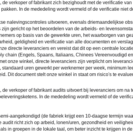
 de verkoper of fabrikant zich bezighoudt met de verificatie van
akken. In de mededeling wordt vermeld of de verificatie niet do
lijkse nalevingscontroles uitvoeren, evenals driemaandelijkse ob
 zijn gericht op het beoordelen van de arbeids- en levensomst
nemers op basis van de gewerkte uren, het waarborgen van gezo
eid, geldigheid en verificatie van alle documenten en verslag
 directe leveranciers en vereist dat dit op een centrale locat
upply chain (Engels, Spaans, Italiaans, Chinees Vereenvoudigd e
et onze winkel, directe leveranciers zijn verplicht om leverancie
t, standaard uren gewerkt per werknemer per week, minimum leef
. Dit document stelt onze winkel in staat om risico's te evalu
de verkoper of fabrikant audits uitvoert bij leveranciers om na t
eleveringsketens. In de mededeling wordt vermeld of de verific
 semi-aangekondigd (de fabriek krijgt een 10-daagse termijn waa
 audit richt zich op arbeid, lonen/uren, gezondheid en veiligh
 als in groepen in de lokale taal, om beter inzicht te krijgen 