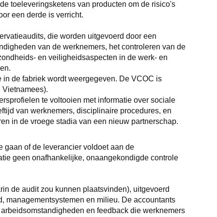
 de toeleveringsketens van producten om de risico's 
or een derde is verricht.
servatieaudits, die worden uitgevoerd door een 
andigheden van de werknemers, het controleren van de 
ndheids- en veiligheidsaspecten in de werk- en 
en.
ie in de fabriek wordt weergegeven. De VCOC is 
n Vietnamees).
rsprofielen te voltooien met informatie over sociale 
tijd van werknemers, disciplinaire procedures, en 
eren in de vroege stadia van een nieuw partnerschap.
e gaan of de leverancier voldoet aan de 
atie geen onafhankelijke, onaangekondigde controle 
rin de audit zou kunnen plaatsvinden), uitgevoerd 
eid, managementsystemen en milieu. De accountants 
in de arbeidsomstandigheden en feedback die werknemers 