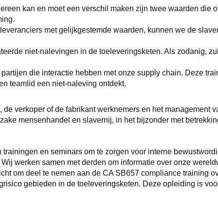
edereen kan en moet een verschil maken zijn twee waarden die o
ming.
leveranciers met gelijkgestemde waarden, kunnen we de slavern
erde niet-nalevingen in de toeleveringsketen. Als zodanig, zull
artijen die interactie hebben met onze supply chain. Deze train
en teamlid een niet-naleving ontdekt.
 de verkoper of de fabrikant werknemers en het management van h
zake mensenhandel en slavernij, in het bijzonder met betrekking
rainingen en seminars om te zorgen voor interne bewustwording
 Wij werken samen met derden om informatie over onze wereldwi
plicht om deel te nemen aan de CA SB657 compliance training 
ogrisico gebieden in de toeleveringsketen. Deze opleiding is vo