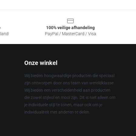
e
100% veilige afhandeling
sland
PayPal / MasterCard / Visa
Onze winkel
Wij bieden hoogwaardige producten die speciaal
zijn ontworpen door ons team van wereldklasse.
Wij bieden een verscheidenheid aan producten
die zowel stijlvol en mooi zijn. Dit is niet alleen om
je individuele stijl te tonen, maar ook om je
individualiteit met anderen te delen.