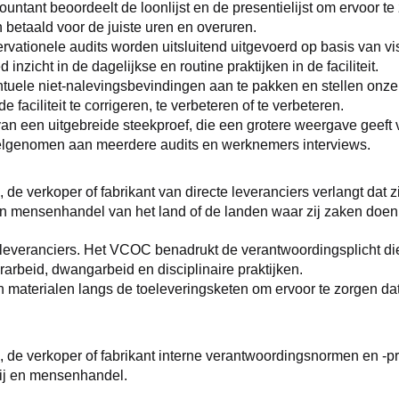
ountant beoordeelt de loonlijst en de presentielijst om ervoor t
etaald voor de juiste uren en overuren.
tionele audits worden uitsluitend uitgevoerd op basis van visu
nzicht in de dagelijkse en routine praktijken in de faciliteit.
uele niet-nalevingsbevindingen aan te pakken en stellen onze w
ciliteit te corrigeren, te verbeteren of te verbeteren.
 van een uitgebreide steekproef, die een grotere weergave geeft 
elgenomen aan meerdere audits en werknemers interviews.
e verkoper of fabrikant van directe leveranciers verlangt dat zij
en mensenhandel van het land of de landen waar zij zaken doen
everanciers. Het VCOC benadrukt de verantwoordingsplicht die
rarbeid, dwangarbeid en disciplinaire praktijken.
materialen langs de toeleveringsketen om ervoor te zorgen dat 
, de verkoper of fabrikant interne verantwoordingsnormen en -
nij en mensenhandel.