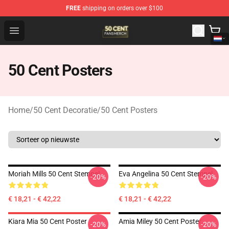
FREE
shipping on orders over $100
50 Cent Shop - Official 50 Cent Merchandise Store
Open menu
50 Cent Posters
Home
/
50 Cent Decoratie
/
50 Cent Posters
Moriah Mills 50 Cent Stempel
Eva Angelina 50 Cent Stempel
-20%
-20%
€ 18,21 - € 42,22
€ 18,21 - € 42,22
Kiara Mia 50 Cent Poster
Amia Miley 50 Cent Poster
-20%
-20%