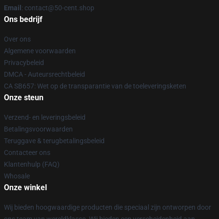
Email
: contact@50-cent.shop
Ons bedrijf
Over ons
Algemene voorwaarden
Privacybeleid
DMCA - Auteursrechtbeleid
CA SB657: Wet op de transparantie van de toeleveringsketen
Onze steun
Verzend- en leveringsbeleid
Betalingsvoorwaarden
Teruggave & terugbetalingsbeleid
Contacteer ons
Klantenhulp (FAQ)
Whosale
Onze winkel
Wij bieden hoogwaardige producten die speciaal zijn ontworpen door