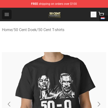
FREE
shipping on orders over $100
50 Cent Shop - Official 50 Cent Merchandise Store
Open menu
Home
/
50 Cent Doek
/
50 Cent T-shirts