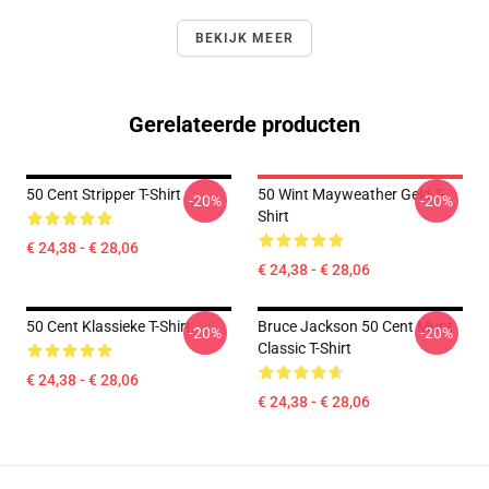
BEKIJK MEER
Gerelateerde producten
50 Cent Stripper T-Shirt
50 Wint Mayweather Geld T-
-20%
-20%
Shirt
€ 24,38 - € 28,06
€ 24,38 - € 28,06
50 Cent Klassieke T-Shirt
Bruce Jackson 50 Cent Munt
-20%
-20%
Classic T-Shirt
€ 24,38 - € 28,06
€ 24,38 - € 28,06
Footer