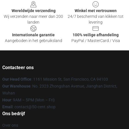
Wereldwijde verzending
Winkel met vertrouwen
Wij verzenden naar meer dan 200
24/7 beschermd van klikken tot
landen
levering
Internationale garantie
100% veilige afhandeling
Aangeboden in het gebruiksland
PayPal / MasterCard / Visa
Contacteer ons
Our Head Office
: 1161 Mission St, San Francisco, CA 94103
Our Warehouse
: No. 2323 Zhongshan Avenue, Jianghan District,
Wuhan
Hour
: 9AM – 5PM (Mon – Fri)
Email
: contact@50-cent.shop
Ons bedrijf
Over ons