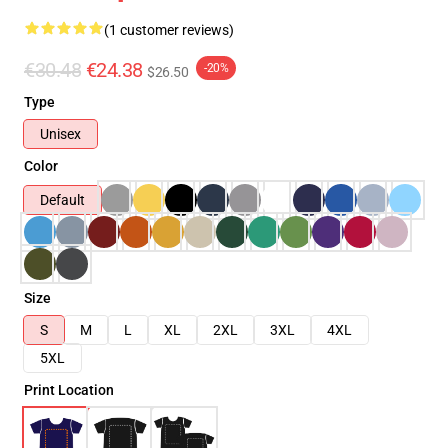
(1 customer reviews)
€30.48
€24.38
-20%
$26.50
Type
Unisex
Color
Default
Size
S
M
L
XL
2XL
3XL
4XL
5XL
Print Location