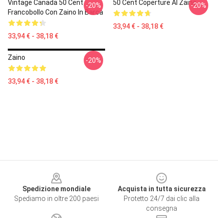
Vintage Canada 50 Cent
50 Cent Coperture AI Zaino
-20%
-20%
Francobollo Con Zaino In Barca
33,94 € - 38,18 €
33,94 € - 38,18 €
Zaino
-20%
33,94 € - 38,18 €
Footer
Spedizione mondiale
Acquista in tutta sicurezza
Spediamo in oltre 200 paesi
Protetto 24/7 dai clic alla
consegna