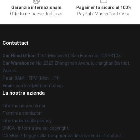
Garanzia internazionale
Pagamento sicuro al 100%
Offerto nel paese di utilizzo
PayPal / MasterCard / Visa
Contattaci
Our Head Office
: 1161 Mission St, San Francisco, CA 94103
Our Warehouse
: No. 2323 Zhongshan Avenue, Jianghan District,
Wuhan
Hour
: 9AM – 5PM (Mon – Fri)
Email
: contact@50-cent.shop
La nostra azienda
Informazioni su di noi
Termini e condizioni
Informativa sulla privacy
DMCA - Informativa sul copyright
CA SB657: Legge sulla trasparenza della catena di fornitura