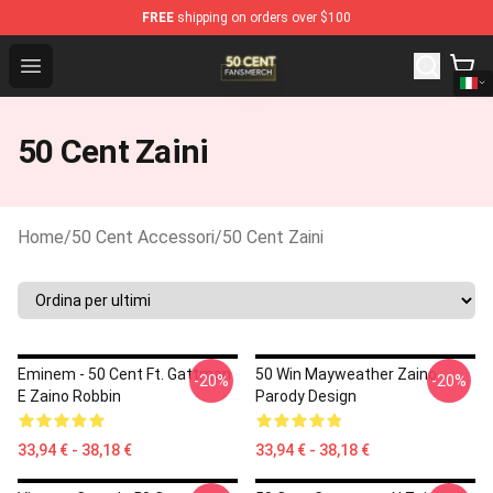
FREE
shipping on orders over $100
50 Cent Shop - Official 50 Cent Merchandise Store
Open menu
50 Cent Zaini
Home
/
50 Cent Accessori
/
50 Cent Zaini
Eminem - 50 Cent Ft. Gattman
50 Win Mayweather Zaino
-20%
-20%
E Zaino Robbin
Parody Design
33,94 € - 38,18 €
33,94 € - 38,18 €