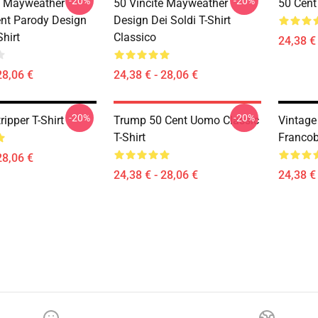
-20%
-20%
ie Mayweather
50 Vincite Mayweather
50 Cent 
nt Parody Design
Design Dei Soldi T-Shirt
Shirt
Classico
24,38 € 
28,06 €
24,38 € - 28,06 €
-20%
-20%
ripper T-Shirt
Trump 50 Cent Uomo Classic
Vintage
T-Shirt
Francob
28,06 €
24,38 € - 28,06 €
24,38 € 