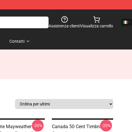
Assistenza clienti
Visualizza carrello
Contatti
-20%
-20%
orie Mayweather
Canada 50 Cent Timbro