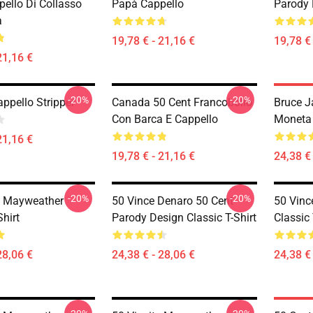
pello Di Collasso
Papà Cappello
Parody 
a
19,78 € - 21,16 €
19,78 € 
21,16 €
-20%
-20%
ppello Stripper
Canada 50 Cent Francobollo
Bruce J
Con Barca E Cappello
Moneta 
21,16 €
19,78 € - 21,16 €
24,38 € 
-20%
-20%
ie Mayweather
50 Vince Denaro 50 Cent
50 Vinc
hirt
Parody Design Classic T-Shirt
Classic 
28,06 €
24,38 € - 28,06 €
24,38 € 