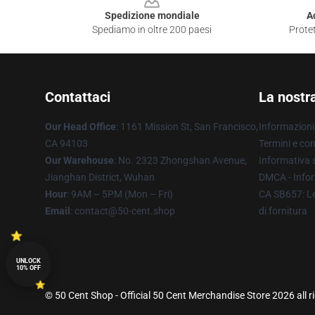
Spedizione mondiale
A
Spediamo in oltre 200 paesi
Protet
Contattaci
La nostr
Our Head Office
: 1161 Mission St, San Francisco,
Informazioni 
CA 94103
Termini e con
Our Warehouse
: No. 2323 Zhongshan Avenue,
Informativa s
Jianghan District, Wuhan
DMCA - Infor
Hour
: 9AM – 5PM (Mon – Fri)
CA SB657: Le
Email
: contact@50-cent.shop
di fornitura
UNLOCK
10% OFF
© 50 Cent Shop - Official 50 Cent Merchandise Store 2026 all r