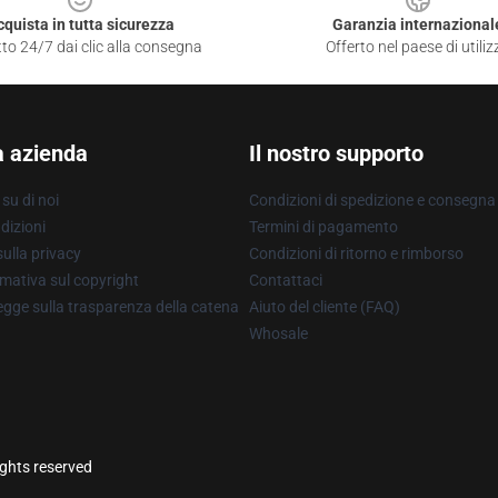
cquista in tutta sicurezza
Garanzia internazional
to 24/7 dai clic alla consegna
Offerto nel paese di utiliz
a azienda
Il nostro supporto
su di noi
Condizioni di spedizione e consegna
dizioni
Termini di pagamento
ulla privacy
Condizioni di ritorno e rimborso
mativa sul copyright
Contattaci
gge sulla trasparenza della catena
Aiuto del cliente (FAQ)
Whosale
ights reserved