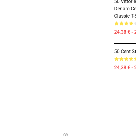
50 Vittor
Denaro Ce
Classic T-
24,38 € - 
50 Cent St
24,38 € - 
Footer