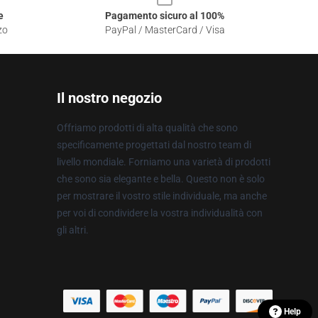
e
Pagamento sicuro al 100%
zo
PayPal / MasterCard / Visa
Il nostro negozio
Offriamo prodotti di alta qualità che sono
specificamente progettati dal nostro team di
livello mondiale. Forniamo una varietà di prodotti
che sono sia elegante e bella. Questo non è solo
per mostrare il vostro stile individuale, ma anche
per voi di condividere la vostra individualità con
gli altri.
Help