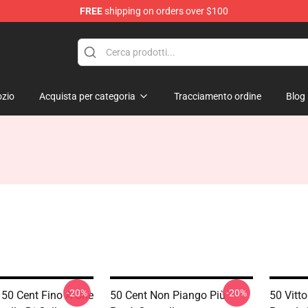
FREE
shipping on orders over $100
zio
Acquista per categoria
Tracciamento ordine
Blog
-20%
-20%
50 Cent Fino A Che
50 Cent Non Piango Più
50 Vitt