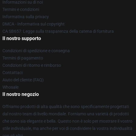
Informazioni su di noi
Termini e condizioni
Informativa sulla privacy
DMCA - Informativa sul copyright
CA SB657: Legge sulla trasparenza della catena di fornitura
Il nostro supporto
Condizioni di spedizione e consegna
Termini di pagamento
Condizioni di ritorno e rimborso
Contattaci
Aiuto del cliente (FAQ)
Whosale
Il nostro negozio
Offriamo prodotti di alta qualità che sono specificamente progettati
dal nostro team di livello mondiale. Forniamo una varietà di prodotti
che sono sia elegante e bella. Questo non è solo per mostrare il vostro
stile individuale, ma anche per voi di condividere la vostra individualità
con gli altri.