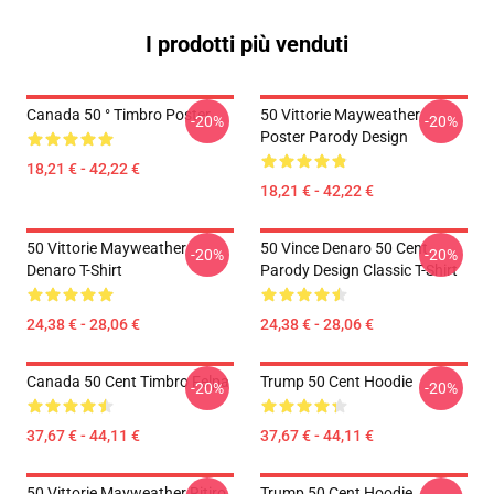
I prodotti più venduti
Canada 50 ° Timbro Poster
50 Vittorie Mayweather
-20%
-20%
Poster Parody Design
18,21 € - 42,22 €
18,21 € - 42,22 €
50 Vittorie Mayweather
50 Vince Denaro 50 Cent
-20%
-20%
Denaro T-Shirt
Parody Design Classic T-Shirt
24,38 € - 28,06 €
24,38 € - 28,06 €
Canada 50 Cent Timbro Felpa
Trump 50 Cent Hoodie
-20%
-20%
37,67 € - 44,11 €
37,67 € - 44,11 €
50 Vittorie Mayweather Ritiro
Trump 50 Cent Hoodie