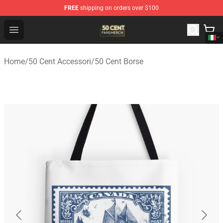
FREE
shipping on orders over $100
50 Cent Shop - Official 50 Cent Merchandise Store
Open menu
Home
/
50 Cent Accessori
/
50 Cent Borse