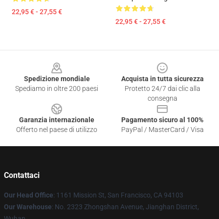
22,95 € - 27,55 €
22,95 € - 27,55 €
Footer
Spedizione mondiale
Acquista in tutta sicurezza
Spediamo in oltre 200 paesi
Protetto 24/7 dai clic alla
consegna
Garanzia internazionale
Pagamento sicuro al 100%
Offerto nel paese di utilizzo
PayPal / MasterCard / Visa
Contattaci
Our Head Office
: 1161 Mission St, San Francisco, CA 94103
Our Warehouse
: No. 2323 Zhongshan Avenue, Jianghan District,
Wuhan