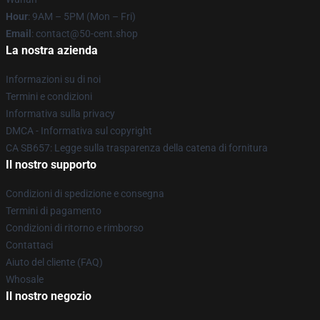
Hour
: 9AM – 5PM (Mon – Fri)
Email
: contact@50-cent.shop
La nostra azienda
Informazioni su di noi
Termini e condizioni
Informativa sulla privacy
DMCA - Informativa sul copyright
CA SB657: Legge sulla trasparenza della catena di fornitura
Il nostro supporto
Condizioni di spedizione e consegna
Termini di pagamento
Condizioni di ritorno e rimborso
Contattaci
Aiuto del cliente (FAQ)
Whosale
Il nostro negozio