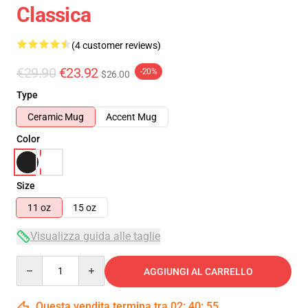
Classica
(4 customer reviews)
€29.90
€23.92
-20%
$26.00
Type
Ceramic Mug
Accent Mug
Color
Size
11 oz
15 oz
Visualizza guida alle taglie
Quantity
AGGIUNGI AL CARRELLO
Questa vendita termina tra
02
:
40
:
55