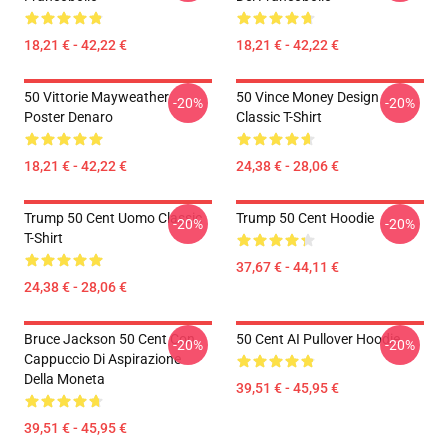
18,21 € - 42,22 €
18,21 € - 42,22 €
50 Vittorie Mayweather
50 Vince Money Design
-20%
-20%
Poster Denaro
Classic T-Shirt
18,21 € - 42,22 €
24,38 € - 28,06 €
Trump 50 Cent Uomo Classic
Trump 50 Cent Hoodie
-20%
-20%
T-Shirt
37,67 € - 44,11 €
24,38 € - 28,06 €
Bruce Jackson 50 Cent Con
50 Cent AI Pullover Hoodie
-20%
-20%
Cappuccio Di Aspirazione
Della Moneta
39,51 € - 45,95 €
39,51 € - 45,95 €