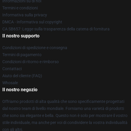
Informazioni su di noi
Termini e condizioni
Informativa sulla privacy
DMCA - Informativa sul copyright
CA SB657: Legge sulla trasparenza della catena di fornitura
Il nostro supporto
Condizioni di spedizione e consegna
Termini di pagamento
Condizioni di ritorno e rimborso
Contattaci
Aiuto del cliente (FAQ)
Whosale
Il nostro negozio
Offriamo prodotti di alta qualità che sono specificamente progettati
dal nostro team di livello mondiale. Forniamo una varietà di prodotti
che sono sia elegante e bella. Questo non è solo per mostrare il vostro
stile individuale, ma anche per voi di condividere la vostra individualità
con gli altri.