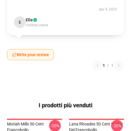
Apr 9, 2025
Ella
E
Verified owner
Write your review
1
/
1
I prodotti più venduti
Moriah Mills 50 Cent
Lana Rhoades 50 Cent Poster
-20%
-20%
Francobollo
Del Francobollo