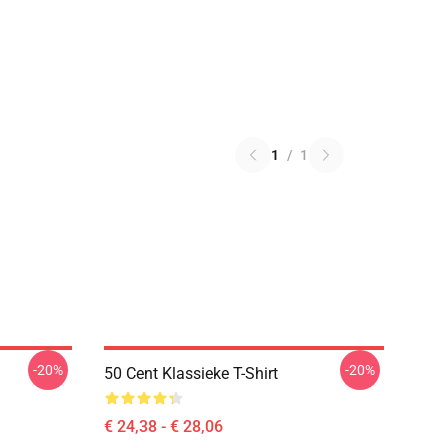
1
/
1
-20%
-20%
50 Cent Klassieke T-Shirt
€ 24,38 - € 28,06