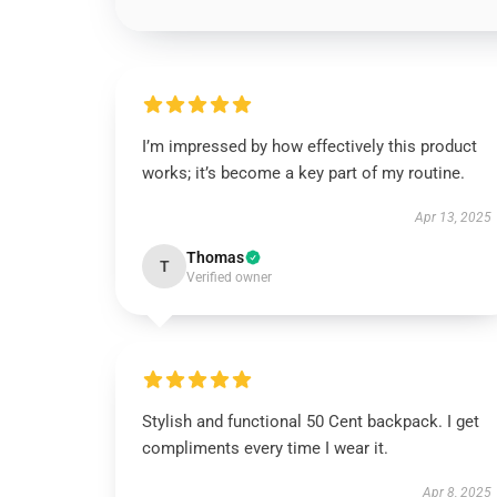
I’m impressed by how effectively this product
works; it’s become a key part of my routine.
Apr 13, 2025
Thomas
T
Verified owner
Stylish and functional 50 Cent backpack. I get
compliments every time I wear it.
Apr 8, 2025