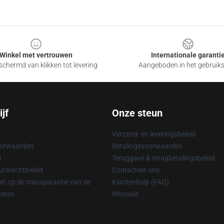
Winkel met vertrouwen
Internationale garanti
chermd van klikken tot levering
Aangeboden in het gebruik
jf
Onze steun
Verzend- en leveringsbeleid
oorwaarden
Betalingsvoorwaarden
d
Teruggave & terugbetalingsbeleid
rsrechtbeleid
Contacteer ons
t op de transparantie van de
Klantenhulp (FAQ)
keten
Whosale