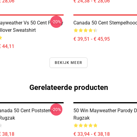
€ 28,06
€ 24,38 - € 28,06
-20%
ayweather Vs 50 Cent Parody
Canada 50 Cent Stempelhood
llover Sweatshirt
€ 39,51 - € 45,95
€ 44,11
BEKIJK MEER
Gerelateerde producten
-20%
anada 50 Cent Poststempel
50 Win Mayweather Parody D
 Rugzak
Rugzak
€ 38,18
€ 33,94 - € 38,18