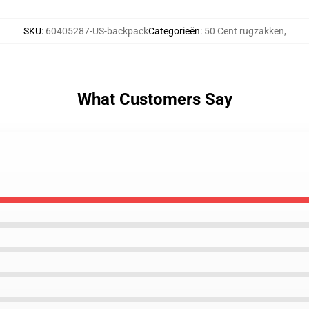
SKU
:
60405287-US-backpack
Categorieën
:
50 Cent rugzakken
,
What Customers Say