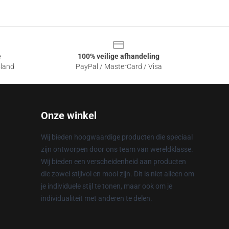
e
100% veilige afhandeling
sland
PayPal / MasterCard / Visa
Onze winkel
Wij bieden hoogwaardige producten die speciaal
zijn ontworpen door ons team van wereldklasse.
Wij bieden een verscheidenheid aan producten
die zowel stijlvol en mooi zijn. Dit is niet alleen om
je individuele stijl te tonen, maar ook om je
individualiteit met anderen te delen.