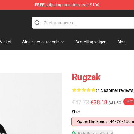
FREE
shipping on orders over $100
Winkel
Winkel per categorie
Bestelling volgen
Blog
Rugzak
(4 customer reviews
€47.73
€38.18
-20%
$41.50
Size
Zipper Backpack (44x26x15cm
Bekijk maattabel