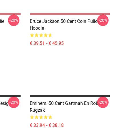
-20%
-20%
ie
Bruce Jackson 50 Cent Coin Pullover
Hoodie
€ 39,51 - € 45,95
-20%
-20%
esign
Eminem. 50 Cent Gattman En Robbin
Rugzak
€ 33,94 - € 38,18