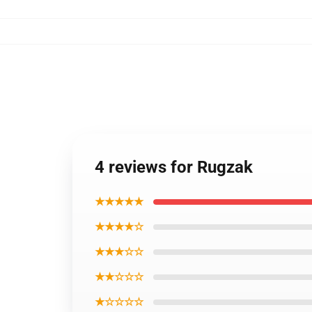
4 reviews for Rugzak
★★★★★
★★★★☆
★★★☆☆
★★☆☆☆
★☆☆☆☆