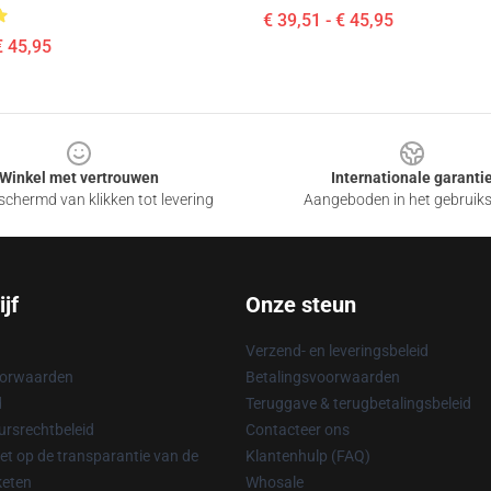
€ 39,51 - € 45,95
€ 45,95
Winkel met vertrouwen
Internationale garanti
chermd van klikken tot levering
Aangeboden in het gebruik
jf
Onze steun
Verzend- en leveringsbeleid
oorwaarden
Betalingsvoorwaarden
d
Teruggave & terugbetalingsbeleid
rsrechtbeleid
Contacteer ons
t op de transparantie van de
Klantenhulp (FAQ)
keten
Whosale