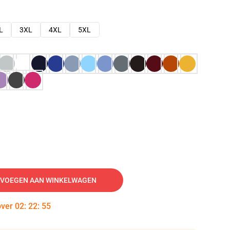
L
3XL
4XL
5XL
VOEGEN AAN WINKELWAGEN
over
02
:
22
:
54