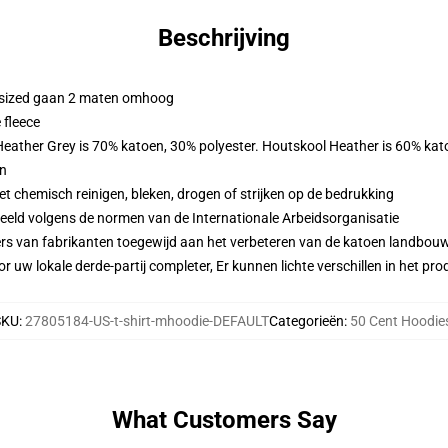
Beschrijving
ersized gaan 2 maten omhoog
 fleece
 Heather Grey is 70% katoen, 30% polyester. Houtskool Heather is 60% kat
en
 chemisch reinigen, bleken, drogen of strijken op de bedrukking
eeld volgens de normen van de Internationale Arbeidsorganisatie
ers van fabrikanten toegewijd aan het verbeteren van de katoen landbouw 
r uw lokale derde-partij completer, Er kunnen lichte verschillen in het p
SKU
:
27805184-US-t-shirt-mhoodie-DEFAULT
Categorieën
:
50 Cent Hoodie
What Customers Say