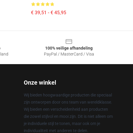
€ 39,51 - € 45,95
e
100% veilige afhandeling
sland
PayPal / MasterCard / Visa
Onze winkel
Wij bieden hoogwaardige producten die speciaal
zijn ontworpen door ons team van wereldklasse.
Wij bieden een verscheidenheid aan producten
die zowel stijlvol en mooi zijn. Dit is niet alleen om
je individuele stijl te tonen, maar ook om je
individualiteit met anderen te delen.