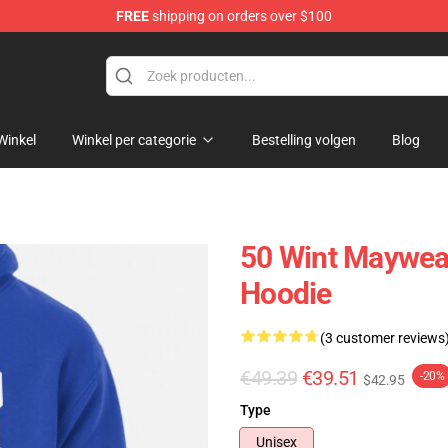
FREE
shipping on orders over $100
Winkel
Winkel per categorie
Bestelling volgen
Blog
50 Wint Mayweat
Hoodie
(3 customer reviews
€49.39
€39.51
-20%
$42.95
Type
Unisex