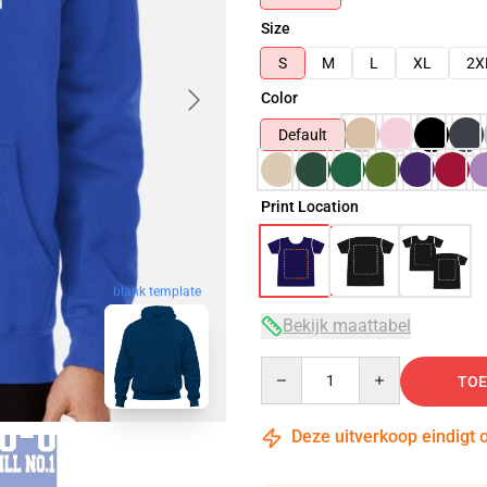
Size
S
M
L
XL
2X
Color
Default
Print Location
blank template
Bekijk maattabel
Quantity
TOE
Deze uitverkoop eindigt 