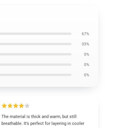
67%
33%
0%
0%
0%
The material is thick and warm, but still
breathable. It’s perfect for layering in cooler