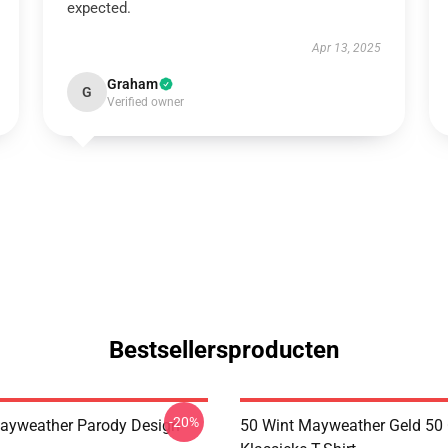
expected.
Apr 13, 2025
Graham
G
Verified owner
Bestsellersproducten
-20%
ayweather Parody Design
50 Wint Mayweather Geld 50