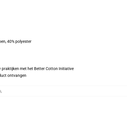
oen, 40% polyester
praktijken met het Better Cotton Initiative
roduct ontvangen
s
,