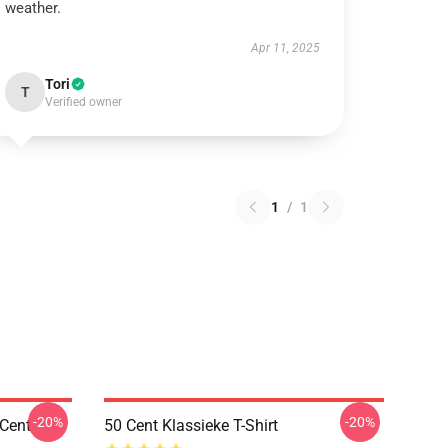
weather.
Apr 11, 2025
Tori
T
Verified owner
1
/
1
-20%
-20%
 Cent
50 Cent Klassieke T-Shirt