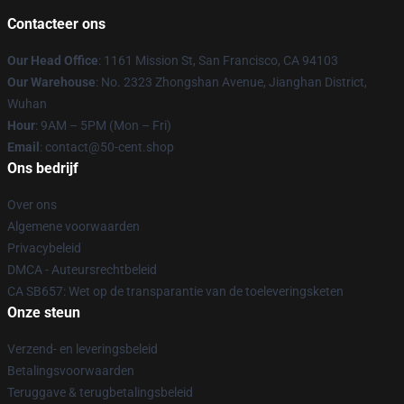
Contacteer ons
Our Head Office
: 1161 Mission St, San Francisco, CA 94103
Our Warehouse
: No. 2323 Zhongshan Avenue, Jianghan District,
Wuhan
Hour
: 9AM – 5PM (Mon – Fri)
Email
: contact@50-cent.shop
Ons bedrijf
Over ons
Algemene voorwaarden
Privacybeleid
DMCA - Auteursrechtbeleid
CA SB657: Wet op de transparantie van de toeleveringsketen
Onze steun
Verzend- en leveringsbeleid
Betalingsvoorwaarden
Teruggave & terugbetalingsbeleid