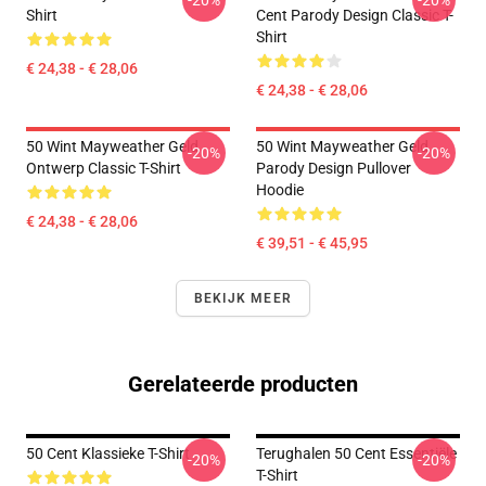
-20%
-20%
Shirt
Cent Parody Design Classic T-
Shirt
€ 24,38 - € 28,06
€ 24,38 - € 28,06
50 Wint Mayweather Geld
50 Wint Mayweather Geld
-20%
-20%
Ontwerp Classic T-Shirt
Parody Design Pullover
Hoodie
€ 24,38 - € 28,06
€ 39,51 - € 45,95
BEKIJK MEER
Gerelateerde producten
50 Cent Klassieke T-Shirt
Terughalen 50 Cent Essentiële
-20%
-20%
T-Shirt