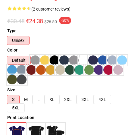
(2 customer reviews)
€30.48
€24.38
-20%
$26.50
Type
Unisex
Color
Default
Size
S
M
L
XL
2XL
3XL
4XL
5XL
Print Location