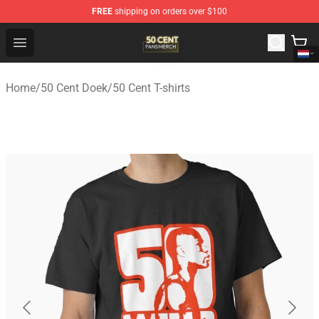
FREE
shipping on orders over $100
50 Cent Shop - Official 50 Cent Merchandise Store
Open menu
Home
/
50 Cent Doek
/
50 Cent T-shirts