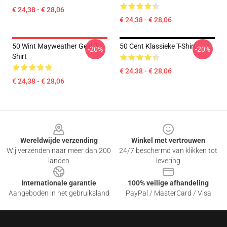
€ 24,38 - € 28,06
€ 24,38 - € 28,06
50 Wint Mayweather Geld T-
50 Cent Klassieke T-Shirt
-20%
-20%
Shirt
€ 24,38 - € 28,06
€ 24,38 - € 28,06
Footer
Wereldwijde verzending
Winkel met vertrouwen
Wij verzenden naar meer dan 200
24/7 beschermd van klikken tot
landen
levering
Internationale garantie
100% veilige afhandeling
Aangeboden in het gebruiksland
PayPal / MasterCard / Visa