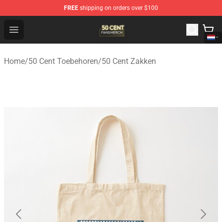
FREE
shipping on orders over $100
50 Cent Shop - Official 50 Cent Merchandise Store
Open menu
Home
/
50 Cent Toebehoren
/
50 Cent Zakken