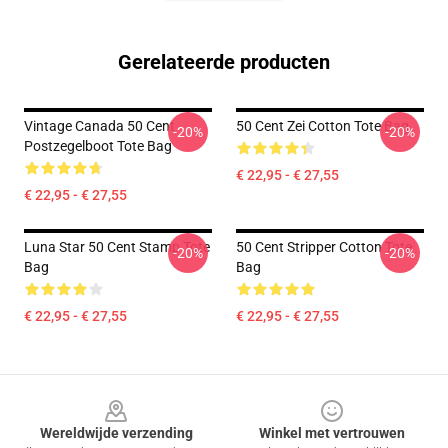
Gerelateerde producten
Vintage Canada 50 Cent
50 Cent Zei Cotton Tote Bag
-20%
-20%
Postzegelboot Tote Bag
€ 22,95 - € 27,55
€ 22,95 - € 27,55
Luna Star 50 Cent Stamp Tote
50 Cent Stripper Cotton Tote
-20%
-20%
Bag
Bag
€ 22,95 - € 27,55
€ 22,95 - € 27,55
Footer
Wereldwijde verzending
Winkel met vertrouwen