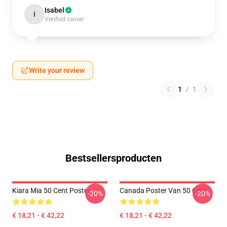
Isabel
I
Verified owner
Write your review
1
/
1
Bestsellersproducten
Kiara Mia 50 Cent Poster
Canada Poster Van 50 Cent
-20%
-20%
€ 18,21 - € 42,22
€ 18,21 - € 42,22