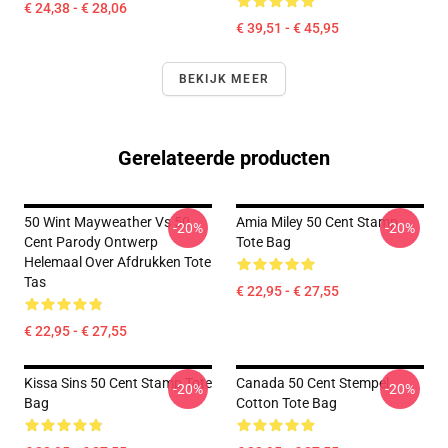
€ 24,38 - € 28,06
€ 39,51 - € 45,95
BEKIJK MEER
Gerelateerde producten
50 Wint Mayweather Vs 50
Amia Miley 50 Cent Stamp
-20%
-20%
Cent Parody Ontwerp
Tote Bag
Helemaal Over Afdrukken Tote
Tas
€ 22,95 - € 27,55
€ 22,95 - € 27,55
Kissa Sins 50 Cent Stamp Tote
Canada 50 Cent Stempel
-20%
-20%
Bag
Cotton Tote Bag