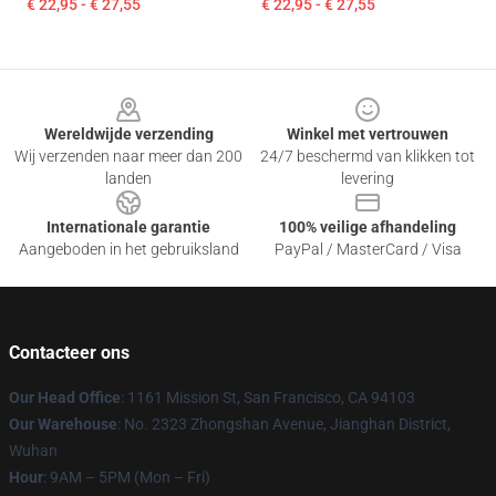
€ 22,95 - € 27,55
€ 22,95 - € 27,55
Footer
Wereldwijde verzending
Winkel met vertrouwen
Wij verzenden naar meer dan 200
24/7 beschermd van klikken tot
landen
levering
Internationale garantie
100% veilige afhandeling
Aangeboden in het gebruiksland
PayPal / MasterCard / Visa
Contacteer ons
Our Head Office
: 1161 Mission St, San Francisco, CA 94103
Our Warehouse
: No. 2323 Zhongshan Avenue, Jianghan District,
Wuhan
Hour
: 9AM – 5PM (Mon – Fri)