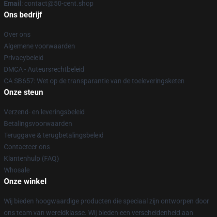
Email
: contact@50-cent.shop
Ons bedrijf
Over ons
Algemene voorwaarden
Privacybeleid
DMCA - Auteursrechtbeleid
CA SB657: Wet op de transparantie van de toeleveringsketen
Onze steun
Verzend- en leveringsbeleid
Betalingsvoorwaarden
Teruggave & terugbetalingsbeleid
Contacteer ons
Klantenhulp (FAQ)
Whosale
Onze winkel
Wij bieden hoogwaardige producten die speciaal zijn ontworpen door
ons team van wereldklasse. Wij bieden een verscheidenheid aan