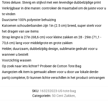
Totes deluxe. Stevig en stijlvol met een levendige dubbelzijdige print
Verkrijgbaar in drie maten: controleer de maattabel om de juiste voor u
te vinden
Duurzame 100% polyester behuizing
Katoenen schouderbanden zijn 1in (2.5 cm) breed, super sterk voor
het dragen van uw items
Strap lengte is 27in (68,6 cm) voor kleine zakken en 28 - 29in (71,1 -
73,6 cm) lang voor middelgrote en grote zakken
Helder, duurzaam, dubbelzijdig design, sublimatie gedrukt voor u
wanneer u bestelt
Voorzichtig wassen
Op zoek naar iets lichter? Probeer de Cotton Tote Bag
Aangezien elk item is gemaakt alleen voor u door uw lokale derde-
partij completer, Er kunnen lichte verschillen in het product ontvangen
SKU
:
163232023-US-tote-bag
Categorieën
:
50 Cent Zakken
,