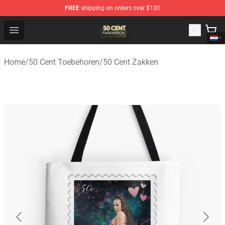
FREE
shipping on orders over $100
50 Cent Shop - Official 50 Cent Merchandise Store
Open menu
Home
/
50 Cent Toebehoren
/
50 Cent Zakken