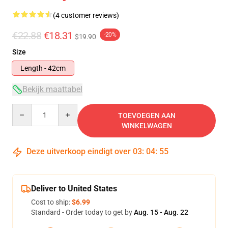
(4 customer reviews)
€22.88
€18.31
-20%
$19.90
Size
Length - 42cm
Bekijk maattabel
Quantity
TOEVOEGEN AAN
WINKELWAGEN
Deze uitverkoop eindigt over
03
:
04
:
54
Deliver to United States
Cost to ship:
$6.99
Standard - Order today to get by
Aug. 15 - Aug. 22