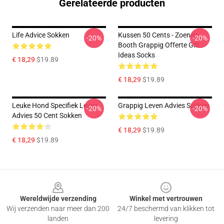
Gerelateerde producten
Life Advice Sokken
Kussen 50 Cents - Zoenen
-20%
-20%
Booth Grappig Offerte Gift
Ideas Socks
€ 18,29
$19.89
€ 18,29
$19.89
Leuke Hond Specifiek Leven
Grappig Leven Advies Sokken
-20%
-20%
Advies 50 Cent Sokken
€ 18,29
$19.89
€ 18,29
$19.89
Footer
Wereldwijde verzending
Winkel met vertrouwen
Wij verzenden naar meer dan 200
24/7 beschermd van klikken tot
landen
levering