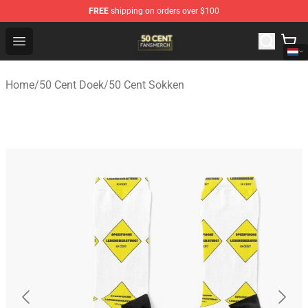
FREE
shipping on orders over $100
50 Cent Shop - Official 50 Cent Merchandise Store
Open menu
Home
/
50 Cent Doek
/
50 Cent Sokken