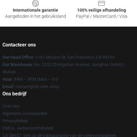
Internationale garantie
100% veilige afhandeling
Aangeboden in het gebruiksland
PayPal / MasterCard / Visa
Contacteer ons
Our Head Office
: 1161 Mission St, San Francisco, CA 94103
Our Warehouse
: No. 2323 Zhongshan Avenue, Jianghan District,
Wuhan
Hour
: 9AM – 5PM (Mon – Fri)
Email
: contact@50-cent.shop
Ons bedrijf
Over ons
Algemene voorwaarden
Privacybeleid
DMCA - Auteursrechtbeleid
CA SB657: Wet op de transparantie van de toeleveringsketen