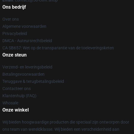
Email
: contact@50-cent.shop
Ons bedrijf
Over ons
Algemene voorwaarden
Privacybeleid
DMCA - Auteursrechtbeleid
CA SB657: Wet op de transparantie van de toeleveringsketen
Onze steun
Verzend- en leveringsbeleid
Betalingsvoorwaarden
Teruggave & terugbetalingsbeleid
Contacteer ons
Klantenhulp (FAQ)
Whosale
Onze winkel
Wij bieden hoogwaardige producten die speciaal zijn ontworpen door
ons team van wereldklasse. Wij bieden een verscheidenheid aan