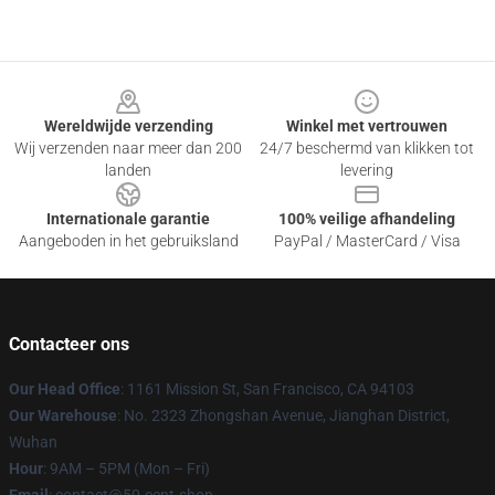
Footer
Wereldwijde verzending
Winkel met vertrouwen
Wij verzenden naar meer dan 200
24/7 beschermd van klikken tot
landen
levering
Internationale garantie
100% veilige afhandeling
Aangeboden in het gebruiksland
PayPal / MasterCard / Visa
Contacteer ons
Our Head Office
: 1161 Mission St, San Francisco, CA 94103
Our Warehouse
: No. 2323 Zhongshan Avenue, Jianghan District,
Wuhan
Hour
: 9AM – 5PM (Mon – Fri)