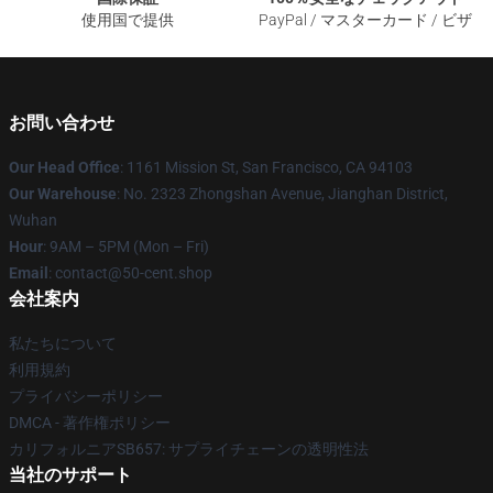
使用国で提供
PayPal / マスターカード / ビザ
お問い合わせ
Our Head Office
: 1161 Mission St, San Francisco, CA 94103
Our Warehouse
: No. 2323 Zhongshan Avenue, Jianghan District,
Wuhan
Hour
: 9AM – 5PM (Mon – Fri)
Email
: contact@50-cent.shop
会社案内
私たちについて
利用規約
プライバシーポリシー
DMCA - 著作権ポリシー
カリフォルニアSB657: サプライチェーンの透明性法
当社のサポート