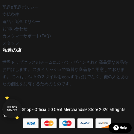
配送&配送ポリシー
支払条件
返品・返金ポリシー
お問い合わせ
カスタマーサポート(FAQ)
スタッフ
私達の店
世界トップクラスのチームによってデザインされた高品質な製品を
お届けします。 スタイリッシュで綺麗な商品をご用意しておりま
す。 これは、個々のスタイルを表示するだけでなく、他の人とあな
たの個性を共有するためのものです。
UNLOCK
© 50 Cent Shop - Official 50 Cent Merchandise Store 2026 all rights
10% OFF
reserved
Help