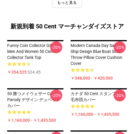
もっと見る
新規到着 50 Cent マーチャンダイズストア
Funny Coin Collector Gift For
Modern Canada Day Sailing
-20%
-20%
Men And Women 50 Cent
Ship Design Blue Boat Sofa
Collector Tank Top
Throw Pillow Cover Cushion
Cover
￥354,525
$24.45
￥348,000 - ￥420,500
50 勝つメイウェザー Cent
カナダ 50 Cent スタンプの羽
-20%
-20%
Parody デザイン デュベット
毛布団カバー
カバー
￥1,160,000 - ￥1,435,500
￥1,160,000 - ￥1,435,500