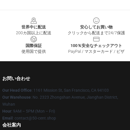
Footer
世界中に配送
安心してお買い物
200カ国以上に配送
クリックから配送まで24/7保護
国際保証
100％安全なチェックアウト
使用国で提供
PayPal / マスターカード / ビザ
お問い合わせ
Our Head Office
: 1161 Mission St, San Francisco, CA 94103
Our Warehouse
: No. 2323 Zhongshan Avenue, Jianghan District,
Wuhan
Hour
: 9AM – 5PM (Mon – Fri)
Email
: contact@50-cent.shop
会社案内