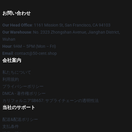
お問い合わせ
Our Head Office
: 1161 Mission St, San Francisco, CA 94103
Our Warehouse
: No. 2323 Zhongshan Avenue, Jianghan District,
Wuhan
Hour
: 9AM – 5PM (Mon – Fri)
Email
: contact@50-cent.shop
会社案内
私たちについて
利用規約
プライバシーポリシー
DMCA - 著作権ポリシー
カリフォルニアSB657: サプライチェーンの透明性法
当社のサポート
配送&配送ポリシー
支払条件