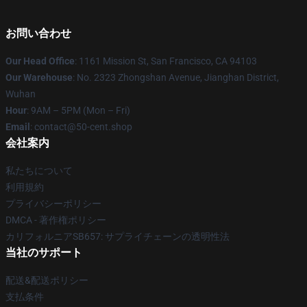
お問い合わせ
Our Head Office
: 1161 Mission St, San Francisco, CA 94103
Our Warehouse
: No. 2323 Zhongshan Avenue, Jianghan District,
Wuhan
Hour
: 9AM – 5PM (Mon – Fri)
Email
: contact@50-cent.shop
会社案内
私たちについて
利用規約
プライバシーポリシー
DMCA - 著作権ポリシー
カリフォルニアSB657: サプライチェーンの透明性法
当社のサポート
配送&配送ポリシー
支払条件