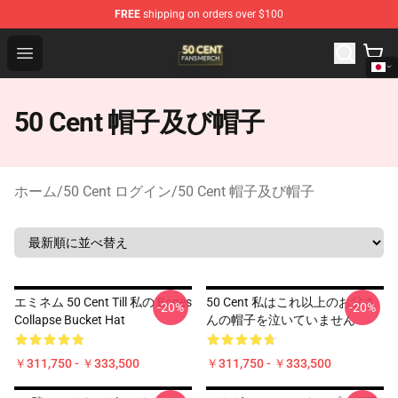
FREE
shipping on orders over $100
50 Cent Shop - Official 50 Cent Merchandise Store
Open menu
50 Cent 帽子及び帽子
ホーム
/
50 Cent ログイン
/
50 Cent 帽子及び帽子
エミネム 50 Cent Till 私の Bones
50 Cent 私はこれ以上のお父さ
-20%
-20%
Collapse Bucket Hat
んの帽子を泣いていません
￥311,750 - ￥333,500
￥311,750 - ￥333,500