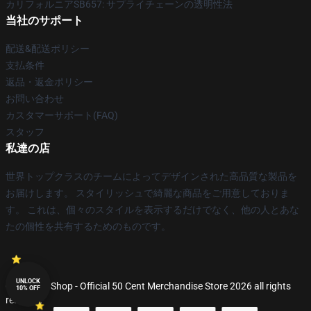
カリフォルニアSB657: サプライチェーンの透明性法
当社のサポート
配送&配送ポリシー
支払条件
返品・返金ポリシー
お問い合わせ
カスタマーサポート(FAQ)
スタッフ
私達の店
世界トップクラスのチームによってデザインされた高品質な製品を
お届けします。 スタイリッシュで綺麗な商品をご用意しておりま
す。 これは、個々のスタイルを表示するだけでなく、他の人とあな
たの個性を共有するためのものです。
UNLOCK
© 50 Cent Shop - Official 50 Cent Merchandise Store 2026 all rights
10% OFF
reserved