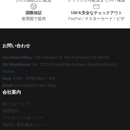
200カ国以上に配送
クリックから配送まで24/7保護
国際保証
100％安全なチェックアウト
使用国で提供
PayPal / マスターカード / ビザ
お問い合わせ
Our Head Office
: 1161 Mission St, San Francisco, CA 94103
Our Warehouse
: No. 2323 Zhongshan Avenue, Jianghan District,
Wuhan
Hour
: 9AM – 5PM (Mon – Fri)
Email
: contact@50-cent.shop
会社案内
私たちについて
利用規約
プライバシーポリシー
DMCA - 著作権ポリシー