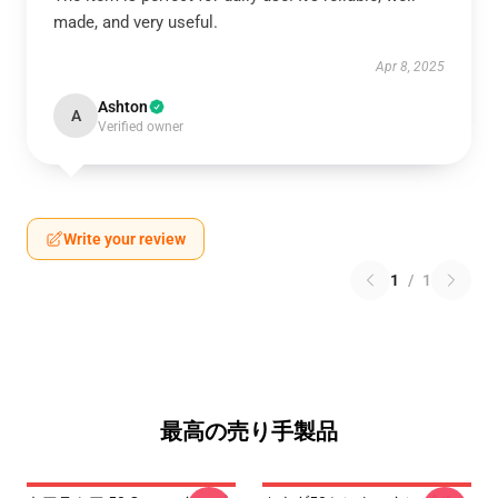
made, and very useful.
Apr 8, 2025
Ashton
A
Verified owner
Write your review
1
/
1
最高の売り手製品