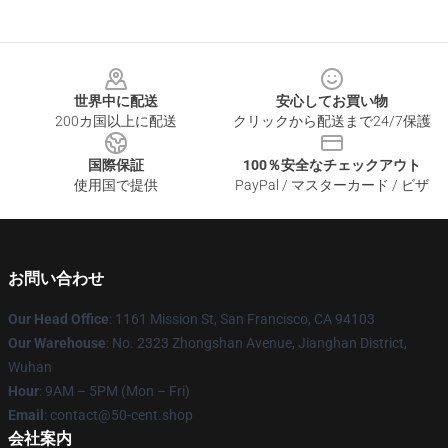
Footer
世界中に配送
安心してお買い物
200カ国以上に配送
クリックから配送まで24/7保護
国際保証
100％安全なチェックアウト
使用国で提供
PayPal / マスターカード / ビザ
お問い合わせ
Our Head Office
: 1161 Mission St, San Francisco, CA 94103
Our Warehouse
: No. 2323 Zhongshan Avenue, Jianghan District,
Wuhan
Hour
: 9AM – 5PM (Mon – Fri)
Email
: contact@50-cent.shop
会社案内