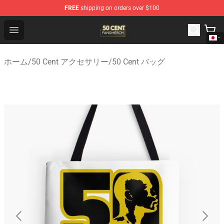
FREE
shipping on orders over $100
50 Cent Shop - Official 50 Cent Merchandise Store
Open menu
ホーム
/
50 Cent アクセサリー
/
50 Cent バッグ