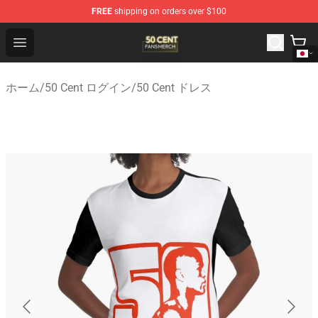
FREE
shipping on orders over $100
50 Cent Shop - Official 50 Cent Merchandise Store
Open menu
ホーム
/
50 Cent ログイン
/
50 Cent ドレス