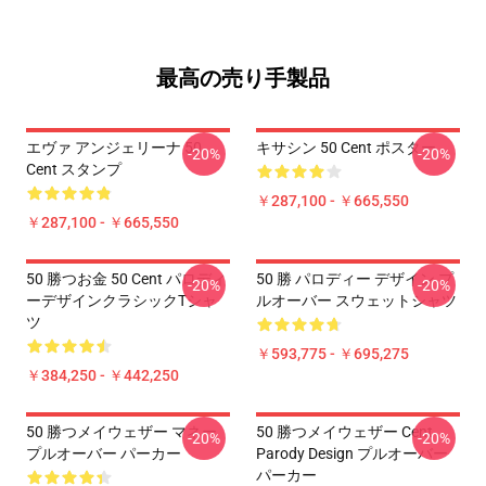
最高の売り手製品
エヴァ アンジェリーナ 50
キサシン 50 Cent ポスター
-20%
-20%
Cent スタンプ
￥287,100 - ￥665,550
￥287,100 - ￥665,550
50 勝つお金 50 Cent パロディ
50 勝 パロディー デザイン プ
-20%
-20%
ーデザインクラシックTシャ
ルオーバー スウェットシャツ
ツ
￥593,775 - ￥695,275
￥384,250 - ￥442,250
50 勝つメイウェザー マネー
50 勝つメイウェザー Cent
-20%
-20%
プルオーバー パーカー
Parody Design プルオーバー
パーカー