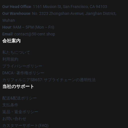
Our Head Office
: 1161 Mission St, San Francisco, CA 94103
Our Warehouse
: No. 2323 Zhongshan Avenue, Jianghan District,
Wuhan
Hour
: 9AM – 5PM (Mon – Fri)
Email
: contact@50-cent.shop
会社案内
私たちについて
利用規約
プライバシーポリシー
DMCA - 著作権ポリシー
カリフォルニアSB657: サプライチェーンの透明性法
当社のサポート
配送&配送ポリシー
支払条件
返品・返金ポリシー
お問い合わせ
カスタマーサポート(FAQ)