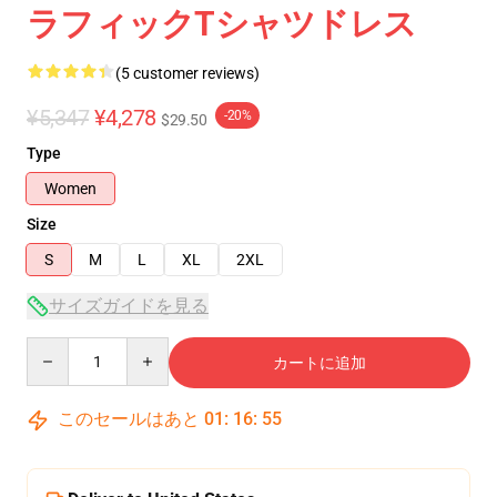
ラフィックTシャツドレス
(5 customer reviews)
¥5,347
¥4,278
-20%
$29.50
Type
Women
Size
S
M
L
XL
2XL
サイズガイドを見る
Quantity
カートに追加
このセールはあと
01
:
16
:
54