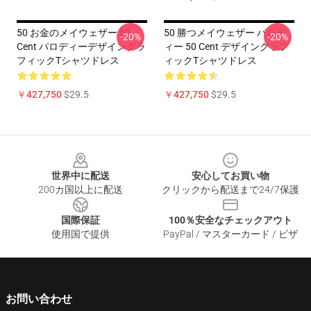
50 お金のメイウェザー 50
50 勝つメイウェザー パロデ
-20%
-20%
Cent パロディーデザイングラ
ィー 50 Cent デザイングラフ
フィックTシャツドレス
ィックTシャツドレス
￥427,750
$29.5
￥427,750
$29.5
Footer
世界中に配送
安心してお買い物
200カ国以上に配送
クリックから配送まで24/7保護
国際保証
100％安全なチェックアウト
使用国で提供
PayPal / マスターカード / ビザ
お問い合わせ